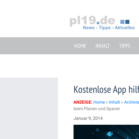
Zum
Inhalt
springen
HOME
INHALT
TIPPS
Kostenlose App hil
ANZEIGE:
Home
»
Inhalt
»
Archivi
beim Planen und Sparen
Januar 9, 2014