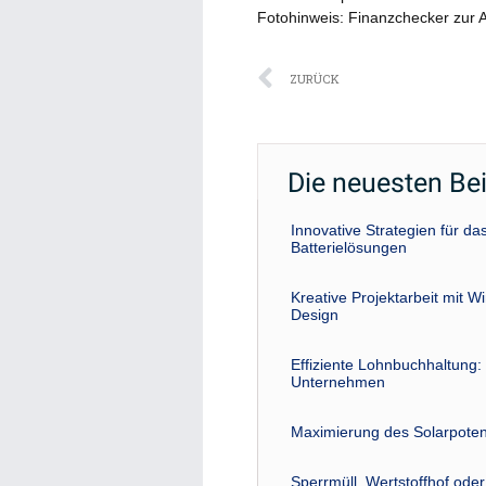
Fotohinweis: Finanzchecker zur 
Zurück
ZURÜCK
Die neuesten Be
Innovative Strategien für 
Batterielösungen
Kreative Projektarbeit mit W
Design
Effiziente Lohnbuchhaltung: 
Unternehmen
Maximierung des Solarpoten
Sperrmüll, Wertstoffhof ode