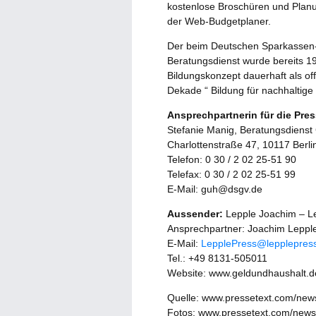
kostenlose Broschüren und Planu
der Web-Budgetplaner.
Der beim Deutschen Sparkassen-
Beratungsdienst wurde bereits 19
Bildungskonzept dauerhaft als o
Dekade “ Bildung für nachhaltig
Ansprechpartnerin für die Pres
Stefanie Manig, Beratungsdienst
Charlottenstraße 47, 10117 Berli
Telefon: 0 30 / 2 02 25-51 90
Telefax: 0 30 / 2 02 25-51 99
E-Mail: guh@dsgv.de
Aussender:
Lepple Joachim – Le
Ansprechpartner: Joachim Leppl
E-Mail:
LepplePress@lepplepres
Tel.: +49 8131-505011
Website: www.geldundhaushalt.d
Quelle: www.pressetext.com/ne
Fotos: www.pressetext.com/new