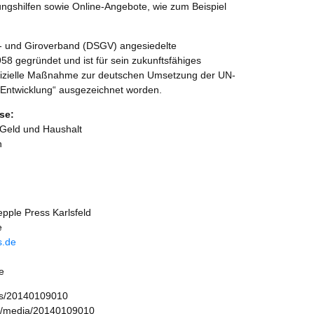
ngshilfen sowie Online-Angebote, wie zum Beispiel
 und Giroverband (DSGV) angesiedelte
58 gegründet und ist für sein zukunftsfähiges
ffizielle Maßnahme zur deutschen Umsetzung der UN-
e Entwicklung“ ausgezeichnet worden.
se:
 Geld und Haushalt
n
pple Press Karlsfeld
e
s.de
e
ws/20140109010
s/media/20140109010