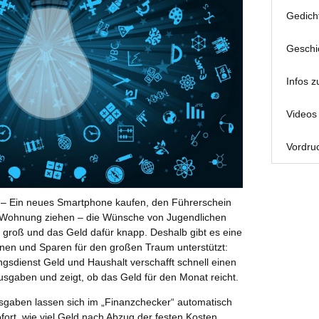
Gedich
Geschi
Infos z
Videos 
Vordruc
) – Ein neues Smartphone kaufen, den Führerschein
e Wohnung ziehen – die Wünsche von Jugendlichen
 groß und das Geld dafür knapp. Deshalb gibt es eine
anen und Sparen für den großen Traum unterstützt:
gsdienst Geld und Haushalt verschafft schnell einen
sgaben und zeigt, ob das Geld für den Monat reicht.
aben lassen sich im „Finanzchecker“ automatisch
fort, wie viel Geld nach Abzug der festen Kosten