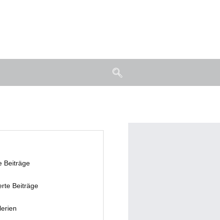
e Beiträge
erte Beiträge
lerien