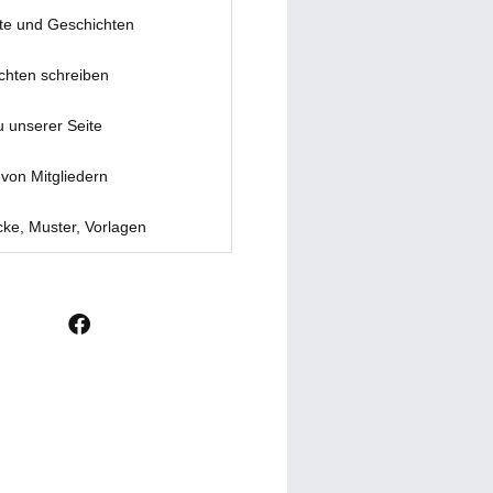
te und Geschichten
chten schreiben
u unserer Seite
von Mitgliedern
ke, Muster, Vorlagen
F
a
c
e
b
o
o
k