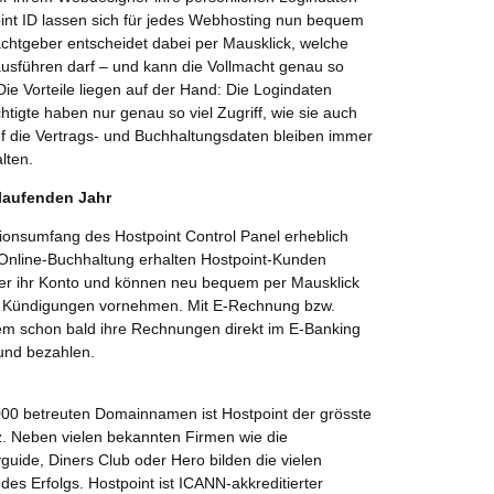
oint ID lassen sich für jedes Webhosting nun bequem
achtgeber entscheidet dabei per Mausklick, welche
ausführen darf – und kann die Vollmacht genau so
e Vorteile liegen auf der Hand: Die Logindaten
tigte haben nur genau so viel Zugriff, wie sie auch
uf die Vertrags- und Buchhaltungsdaten bleiben immer
lten.
 laufenden Jahr
ionsumfang des Hostpoint Control Panel erheblich
er Online-Buchhaltung erhalten Hostpoint-Kunden
er ihr Konto und können neu bequem per Mausklick
r Kündigungen vornehmen. Mit E-Rechnung bzw.
 schon bald ihre Rechnungen direkt im E-Banking
 und bezahlen.
00 betreuten Domainnamen ist Hostpoint der grösste
. Neben vielen bekannten Firmen wie die
guide, Diners Club oder Hero bilden die vielen
s Erfolgs. Hostpoint ist ICANN-akkreditierter