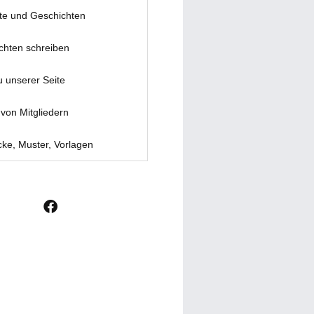
te und Geschichten
chten schreiben
u unserer Seite
von Mitgliedern
ke, Muster, Vorlagen
F
a
c
e
b
o
o
k