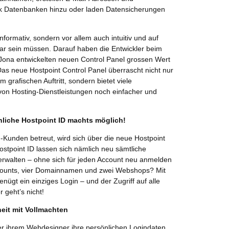
ck Datenbanken hinzu oder laden Datensicherungen
informativ, sondern vor allem auch intuitiv und auf
r sein müssen. Darauf haben die Entwickler beim
-Jona entwickelten neuen Control Panel grossen Wert
Das neue Hostpoint Control Panel überrascht nicht nur
 grafischen Auftritt, sondern bietet viele
von Hosting-Dienstleistungen noch einfacher und
liche Hostpoint ID machts möglich!
unden betreut, wird sich über die neue Hostpoint
ostpoint ID lassen sich nämlich neu sämtliche
erwalten – ohne sich für jeden Account neu anmelden
counts, vier Domainnamen und zwei Webshops? Mit
enügt ein einziges Login – und der Zugriff auf alle
 geht’s nicht!
eit mit Vollmachten
ber ihrem Webdesigner ihre persönlichen Logindaten