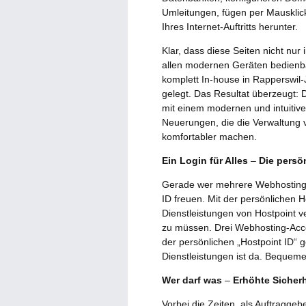
Umleitungen, fügen per Mauskli
Ihres Internet-Auftritts herunter.
Klar, dass diese Seiten nicht nur 
allen modernen Geräten bedienba
komplett In-house in Rapperswil
gelegt. Das Resultat überzeugt: 
mit einem modernen und intuitivem
Neuerungen, die die Verwaltung 
komfortabler machen.
Ein Login für Alles
–
Die persön
Gerade wer mehrere Webhosting-K
ID freuen. Mit der persönlichen H
Dienstleistungen von Hostpoint v
zu müssen. Drei Webhosting-Ac
der persönlichen „Hostpoint ID“ g
Dienstleistungen ist da. Bequemer
Wer darf was
–
Erhöhte Sicherh
Vorbei die Zeiten, als Auftragge