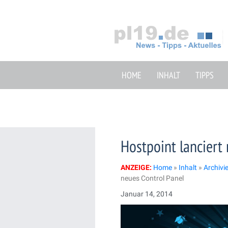
Zum
Inhalt
springen
HOME
INHALT
TIPPS
Hostpoint lanciert
ANZEIGE:
Home
»
Inhalt
»
Archivi
neues Control Panel
Januar 14, 2014