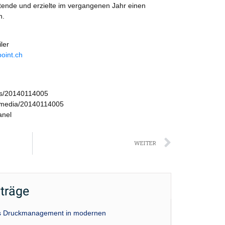
eitende und erzielte im vergangenen Jahr einen
n.
ler
oint.ch
ws/20140114005
/media/20140114005
anel
Nächst
WEITER
iträge
das Druckmanagement in modernen