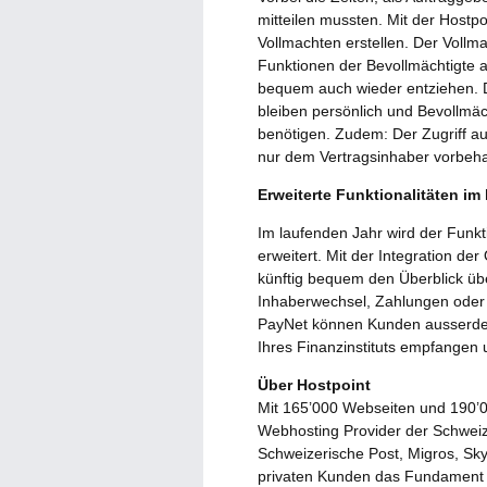
mitteilen mussten. Mit der Hostp
Vollmachten erstellen. Der Vollm
Funktionen der Bevollmächtigte 
bequem auch wieder entziehen. Di
bleiben persönlich und Bevollmäch
benötigen. Zudem: Der Zugriff a
nur dem Vertragsinhaber vorbeha
Erweiterte Funktionalitäten im
Im laufenden Jahr wird der Funkt
erweitert. Mit der Integration d
künftig bequem den Überblick üb
Inhaberwechsel, Zahlungen ode
PayNet können Kunden ausserdem
Ihres Finanzinstituts empfangen
Über Hostpoint
Mit 165’000 Webseiten und 190’0
Webhosting Provider der Schweiz
Schweizerische Post, Migros, Sky
privaten Kunden das Fundament de