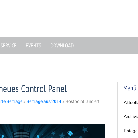
SERVICE
EVENTS
DOWNLOAD
 neues Control Panel
Menü
erte Beiträge
»
Beiträge aus 2014
»
Hostpoint lanciert
Aktuell
Archivi
Fotoga