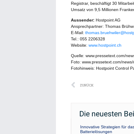
Registrar, beschäftigt 30 Mitarb
Umsatz von 9,5 Millionen Franke
Aussender:
Hostpoint AG
Ansprechpartner: Thomas Brühwi
E-Mail:
thomas.bruehwiler@hostp
Tel.: 055 2206328
Website:
www.hostpoint.ch
Quelle: www.pressetext.com/ne
Foto: www.pressetext.com/news
Fotohinweis: Hostpoint Control P
Zurück
ZURÜCK
Die neuesten Be
Innovative Strategien für 
Batterielösungen