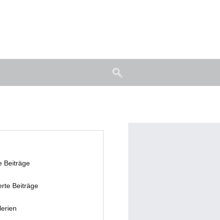
e Beiträge
erte Beiträge
lerien