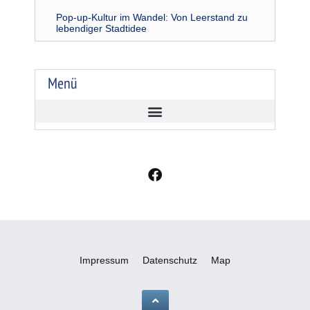
Pop-up-Kultur im Wandel: Von Leerstand zu
lebendiger Stadtidee
Menü
F
a
c
e
b
o
o
Impressum
Datenschutz
Map
k