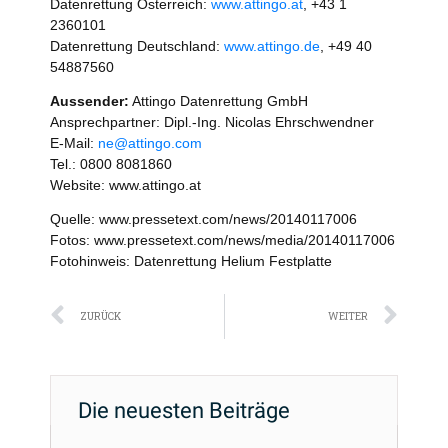
Datenrettung Österreich:
www.attingo.at
, +43 1
2360101
Datenrettung Deutschland:
www.attingo.de
, +49 40
54887560
Aussender:
Attingo Datenrettung GmbH
Ansprechpartner: Dipl.-Ing. Nicolas Ehrschwendner
E-Mail:
ne@attingo.com
Tel.: 0800 8081860
Website: www.attingo.at
Quelle: www.pressetext.com/news/20140117006
Fotos: www.pressetext.com/news/media/20140117006
Fotohinweis: Datenrettung Helium Festplatte
Zurück
Näc
ZURÜCK
WEITER
Die neuesten Beiträge