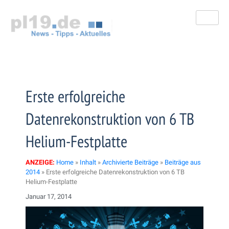
Zum
Inhalt
springen
Erste erfolgreiche
Datenrekonstruktion von 6 TB
Helium-Festplatte
ANZEIGE:
Home
»
Inhalt
»
Archivierte Beiträge
»
Beiträge aus
2014
»
Erste erfolgreiche Datenrekonstruktion von 6 TB
Helium-Festplatte
Januar 17, 2014