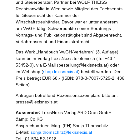
und Steuerberater, Partner bei WOLF THEISS
Rechtsanwälte in Wien sowie Mitglied des Fachsenats
für Steuerrecht der Kammer der
Wirtschaftstreuhänder. Davor war er unter anderem
am VwGH tätig. Schwerpunkte seiner Beratungs-,
Vortrags- und Publikationstätigkeit sind Abgabenrecht,
Verfahrensrecht und Finanzstrafrecht.
Das Werk „Handbuch VwGH-Verfahren“ (3. Auflage)
kann beim Verlag LexisNexis telefonisch (Tel +43-1-
53452-0), via E-Mail (bestellung@lexisnexis.at) oder
im Webshop (
shop.lexisnexis.at
) bestellt werden. Der
Preis beträgt EUR 68,- (ISBN: 978-3-7007-5725-2, 436
Seiten).
Anfragen betreffend Rezensionsexemplare bitte an:
presse@lexisnexis.at
Aussender:
LexisNexis Verlag ARD Orac GmbH
&amp; Co KG
Ansprechpartner: Mag. (FH) Sonja Thomschitz
E-Mail:
sonja.thomschitz@lexisnexis.at
Tel.: 01 534 52-1918