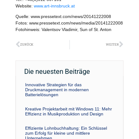
Website:
www.art-innsbruck.at
Quelle: www.pressetext.com/news/20141222008
Fotos: www.pressetext.com/news/media/20141222008
Fotohinweis: Valentsov Vladimir, Sun of St. Anton
Zurück
Näch
ZURÜCK
WEITER
Die neuesten Beiträge
Innovative Strategien für das
Druckmanagement in modernen
Batterielösungen
Kreative Projektarbeit mit Windows 11: Mehr
Effizienz in Musikproduktion und Design
Effiziente Lohnbuchhaltung: Ein Schlüssel
zum Erfolg für kleine und mittlere
Unternehmen