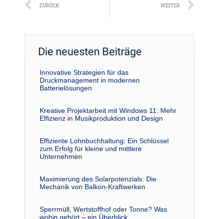
Zurück
Näc
ZURÜCK
WEITER
Die neuesten Beiträge
Innovative Strategien für das
Druckmanagement in modernen
Batterielösungen
Kreative Projektarbeit mit Windows 11: Mehr
Effizienz in Musikproduktion und Design
Effiziente Lohnbuchhaltung: Ein Schlüssel
zum Erfolg für kleine und mittlere
Unternehmen
Maximierung des Solarpotenzials: Die
Mechanik von Balkon-Kraftwerken
Sperrmüll, Wertstoffhof oder Tonne? Was
wohin gehört – ein Überblick