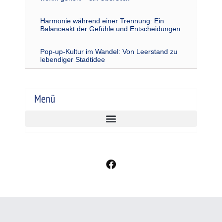
Harmonie während einer Trennung: Ein
Balanceakt der Gefühle und Entscheidungen
Pop-up-Kultur im Wandel: Von Leerstand zu
lebendiger Stadtidee
Menü
F
a
c
e
b
o
o