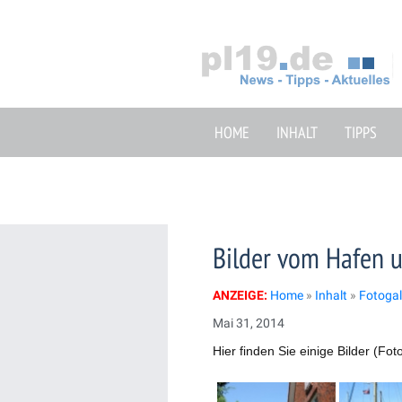
Zum
Inhalt
springen
HOME
INHALT
TIPPS
Bilder vom Hafen u
ANZEIGE:
Home
»
Inhalt
»
Fotogal
Mai 31, 2014
Hier finden Sie einige Bilder (F