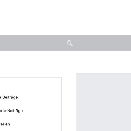
e Beiträge
erte Beiträge
lerien