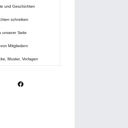
te und Geschichten
chten schreiben
u unserer Seite
von Mitgliedern
ke, Muster, Vorlagen
F
a
c
e
b
o
o
k