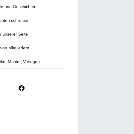
te und Geschichten
chten schreiben
u unserer Seite
von Mitgliedern
ke, Muster, Vorlagen
F
a
c
e
b
o
o
k