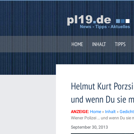
Zum
Inhalt
springen
HOME
INHALT
TIPPS
Helmut Kurt Porzsi
und wenn Du sie m
ANZEIGE:
Home
»
Inhalt
»
Gedicht
Wiener Polizei … und wenn Du sie 
September 30, 2013