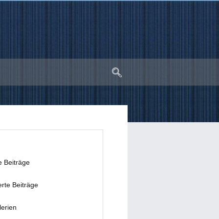
e Beiträge
erte Beiträge
lerien