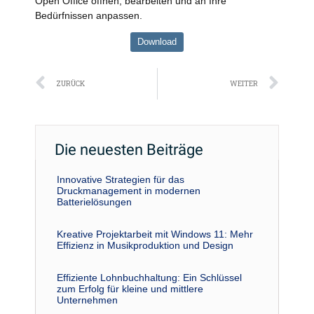
Open Office öffnen, bearbeiten und an Ihre
Bedürfnissen anpassen.
Download
Zurück
Näc
ZURÜCK
WEITER
Die neuesten Beiträge
Innovative Strategien für das
Druckmanagement in modernen
Batterielösungen
Kreative Projektarbeit mit Windows 11: Mehr
Effizienz in Musikproduktion und Design
Effiziente Lohnbuchhaltung: Ein Schlüssel
zum Erfolg für kleine und mittlere
Unternehmen