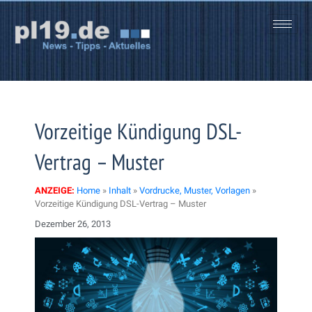
Zum
Inhalt
springen
Vorzeitige Kündigung DSL-
Vertrag – Muster
ANZEIGE:
Home
»
Inhalt
»
Vordrucke, Muster, Vorlagen
»
Vorzeitige Kündigung DSL-Vertrag – Muster
Dezember 26, 2013