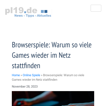
Zum
Inhalt
springen
Browserspiele: Warum so viele
Games wieder im Netz
stattfinden
Home
»
Online Spiele
»
Browserspiele: Warum so viele
Games wieder im Netz stattfinden
November 28, 2023