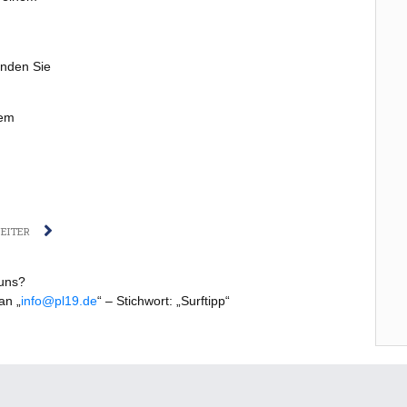
enden Sie
dem
Nächster
EITER
 uns?
an „
info@pl19.de
“ – Stichwort: „Surftipp“