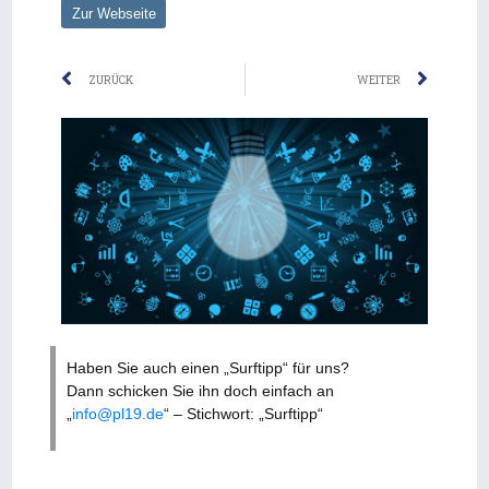
Zur Webseite
Zurück
Nächs
ZURÜCK
WEITER
Haben Sie auch einen „Surftipp“ für uns?
Dann schicken Sie ihn doch einfach an
„
info@pl19.de
“ – Stichwort: „Surftipp“