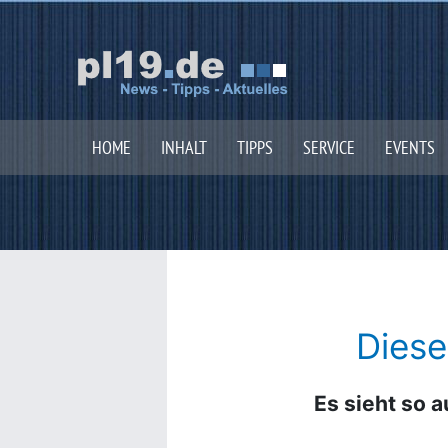
Zum
Inhalt
springen
HOME
INHALT
TIPPS
SERVICE
EVENTS
Diese
Es sieht so a