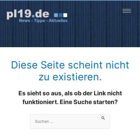
Zum
Inhalt
springen
Diese Seite scheint nicht
zu existieren.
Es sieht so aus, als ob der Link nicht
funktioniert. Eine Suche starten?
Suchen
nach: