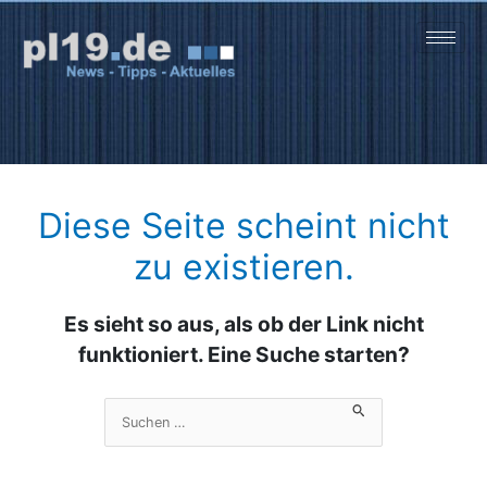
Zum
Inhalt
springen
Diese Seite scheint nicht
zu existieren.
Es sieht so aus, als ob der Link nicht
funktioniert. Eine Suche starten?
Suchen
nach: