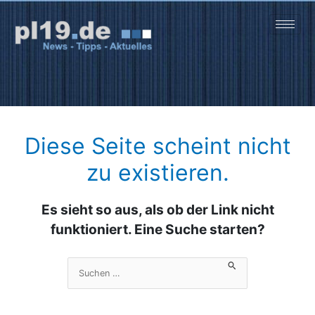
Zum
Inhalt
springen
Diese Seite scheint nicht
zu existieren.
Es sieht so aus, als ob der Link nicht
funktioniert. Eine Suche starten?
Suchen
nach: