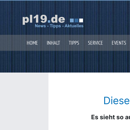
Zum
Inhalt
springen
HOME
INHALT
TIPPS
SERVICE
EVENTS
Diese
Es sieht so a