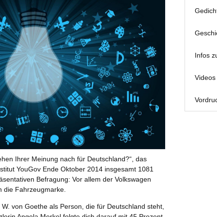
Gedich
Geschi
Infos z
Videos 
Vordruc
hen Ihrer Meinung nach für Deutschland?“, das
nstitut YouGov Ende Oktober 2014 insgesamt 1081
äsentativen Befragung: Vor allem der Volkswagen
n die Fahrzeugmarke.
 W. von Goethe als Person, die für Deutschland steht,
lerin Angela Merkel folgte dich darauf mit 45 Prozent,