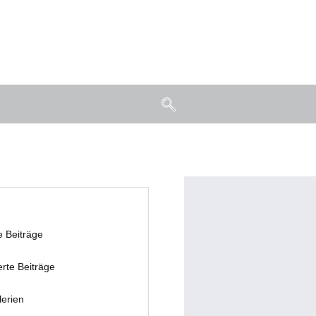
e Beiträge
erte Beiträge
lerien