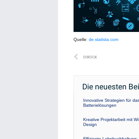
Quelle:
de.statista.com
Zurück
ZURÜCK
Die neuesten Be
Innovative Strategien für 
Batterielösungen
Kreative Projektarbeit mit W
Design
Effiziente Lohnbuchhaltung: 