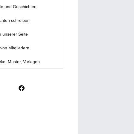
te und Geschichten
chten schreiben
u unserer Seite
von Mitgliedern
ke, Muster, Vorlagen
F
a
c
e
b
o
o
k