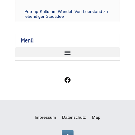
Pop-up-Kultur im Wandel: Von Leerstand zu
lebendiger Stadtidee
Menü
F
a
c
e
b
o
o
Impressum
Datenschutz
Map
k