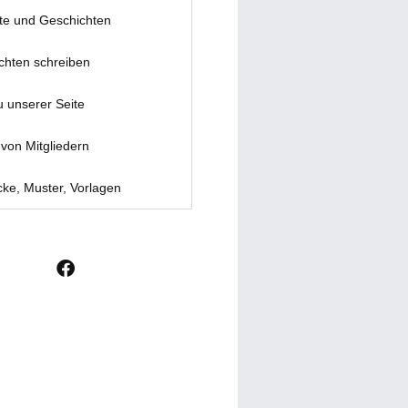
te und Geschichten
chten schreiben
u unserer Seite
von Mitgliedern
ke, Muster, Vorlagen
F
a
c
e
b
o
o
k