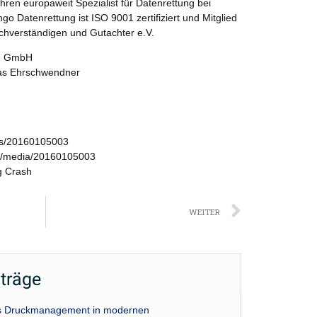
hren europaweit Spezialist für Datenrettung bei
o Datenrettung ist ISO 9001 zertifiziert und Mitglied
chverständigen und Gutachter e.V.
ng GmbH
olas Ehrschwendner
ws/20160105003
s/media/20160105003
g Crash
Nächst
WEITER
iträge
das Druckmanagement in modernen