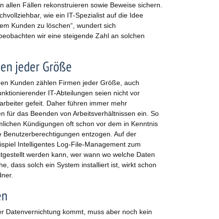
n allen Fällen rekonstruieren sowie Beweise sichern.
chvollziehbar, wie ein IT-Spezialist auf die Idee
nem Kunden zu löschen“, wundert sich
beobachten wir eine steigende Zahl an solchen
men jeder Größe
nen Kunden zählen Firmen jeder Größe, auch
unktionierender IT-Abteilungen seien nicht vor
arbeiter gefeit. Daher führen immer mehr
en für das Beenden von Arbeitsverhältnissen ein. So
mlichen Kündigungen oft schon vor dem in Kenntnis
he Benutzerberechtigungen entzogen. Auf der
spiel Intelligentes Log-File-Management zum
estgestellt werden kann, wer wann wo welche Daten
he, dass solch ein System installiert ist, wirkt schon
ner.
en
er Datenvernichtung kommt, muss aber noch kein