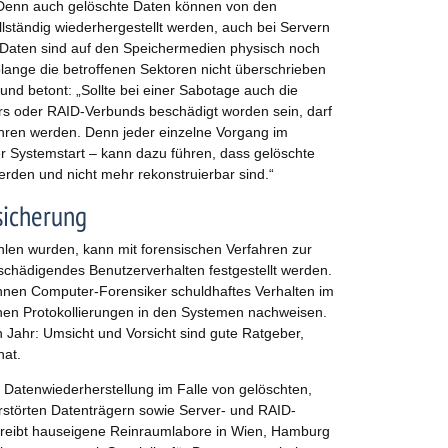
 Denn auch gelöschte Daten können von den
llständig wiederhergestellt werden, auch bei Servern
Daten sind auf den Speichermedien physisch noch
olange die betroffenen Sektoren nicht überschrieben
 und betont: „Sollte bei einer Sabotage auch die
rs oder RAID-Verbunds beschädigt worden sein, darf
hren werden. Denn jeder einzelne Vorgang im
r Systemstart – kann dazu führen, dass gelöschte
rden und nicht mehr rekonstruierbar sind.“
sicherung
len wurden, kann mit forensischen Verfahren zur
schädigendes Benutzerverhalten festgestellt werden.
nnen Computer-Forensiker schuldhaftes Verhalten im
hen Protokollierungen in den Systemen nachweisen.
n Jahr: Umsicht und Vorsicht sind gute Ratgeber,
hat.
n Datenwiederherstellung im Falle von gelöschten,
rstörten Datenträgern sowie Server- und RAID-
eibt hauseigene Reinraumlabore in Wien, Hamburg