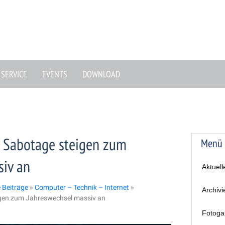
SERVICE
EVENTS
DOWNLOAD
h Sabotage steigen zum
Menü
siv an
Aktuell
e Beiträge
»
Computer – Technik – Internet
»
Archivi
igen zum Jahreswechsel massiv an
Fotoga