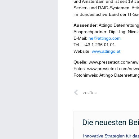
und Amsterdam und ist seit 19 Ja
Server- und RAID-Systemen. Atting
im Bundesfachverband der IT-Sa
Aussender
: Attingo Datenrettu
Ansprechpartner: Dipl.-Ing. Nic
E-Mail:
ne@attingo.com
Tel.: +43 1 236 01 01
Website:
www.attingo.at
Quelle: www.pressetext.com/ne
Fotos: www.pressetext.com/new
Fotohinweis: Attingo Datenrettun
Zurück
ZURÜCK
Die neuesten Be
Innovative Strategien für 