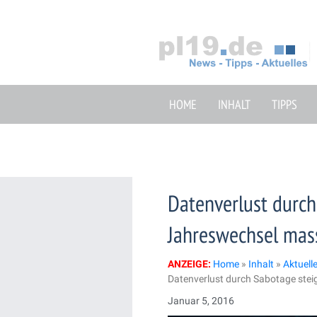
Zum
Inhalt
springen
HOME
INHALT
TIPPS
Datenverlust durc
Jahreswechsel mas
ANZEIGE:
Home
»
Inhalt
»
Aktuell
Datenverlust durch Sabotage ste
Januar 5, 2016