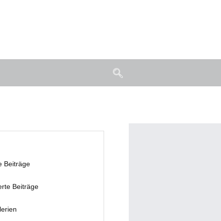
e Beiträge
erte Beiträge
lerien