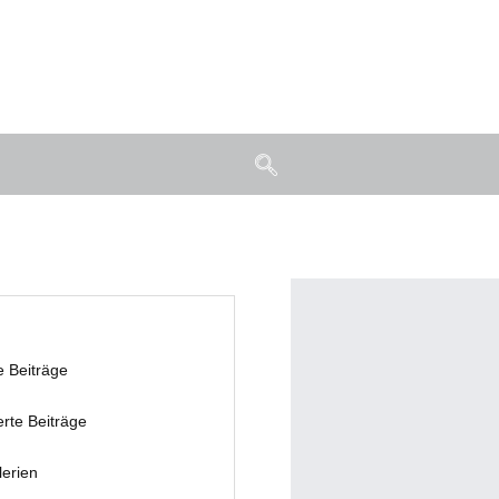
e Beiträge
erte Beiträge
lerien