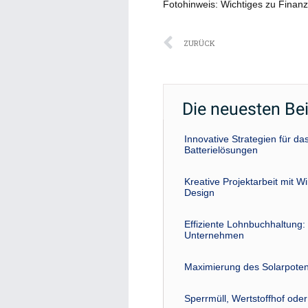
Fotohinweis: Wichtiges zu Finan
Zurück
ZURÜCK
Die neuesten Be
Innovative Strategien für 
Batterielösungen
Kreative Projektarbeit mit W
Design
Effiziente Lohnbuchhaltung: 
Unternehmen
Maximierung des Solarpoten
Sperrmüll, Wertstoffhof ode