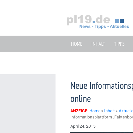
Zum
Inhalt
springen
HOME
INHALT
TIPPS
Neue Informationsp
online
ANZEIGE:
Home
»
Inhalt
»
Aktuell
Informationsplattform „Faktenbox
April 24, 2015