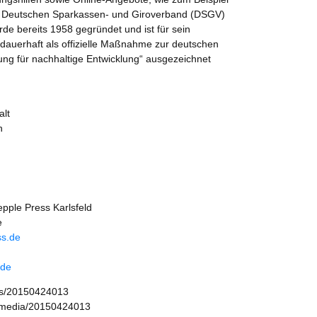
m Deutschen Sparkassen- und Giroverband (DSGV)
de bereits 1958 gegründet und ist für sein
dauerhaft als offizielle Maßnahme zur deutschen
g für nachhaltige Entwicklung“ ausgezeichnet
alt
n
pple Press Karlsfeld
e
s.de
.de
ws/20150424013
/media/20150424013