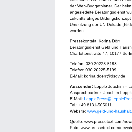
der Web-Budgetplaner. Der bei
angesiedelte Beratungsdienst wur
zukunftsfähiges Bildungskonzept 
Umsetzung der UN-Dekade „Bildun
worden.
Pressekontakt: Korina Dörr
Beratungsdienst Geld und Haush
Charlottenstraße 47, 10177 Berli
Telefon: 030 20225-5193
Telefax: 030 20225-5199
E-Mail: korina.doerr@dsgv.de
Aussender:
Lepple Joachim – Le
Ansprechpartner: Joachim Leppl
E-Mail:
LepplePress@LepplePres
Tel.: +49 8131-505011
Website:
www.geld-und-haushalt
Quelle: www.pressetext.com/ne
Foto: www.pressetext.com/news