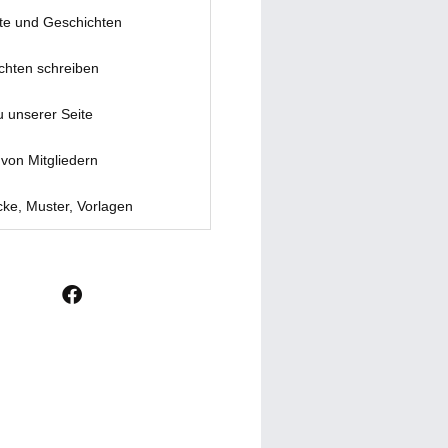
te und Geschichten
chten schreiben
u unserer Seite
von Mitgliedern
ke, Muster, Vorlagen
F
a
c
e
b
o
o
k