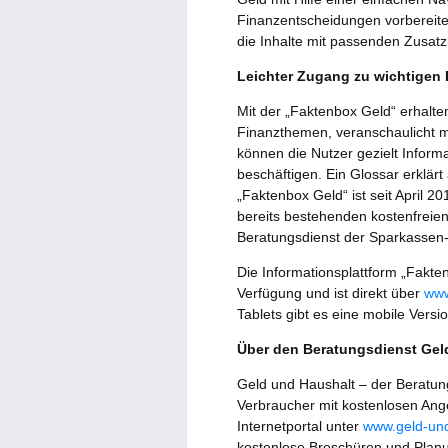
Finanzentscheidungen vorbereit
die Inhalte mit passenden Zusatzi
Leichter Zugang zu wichtigen
Mit der „Faktenbox Geld“ erhalte
Finanzthemen, veranschaulicht m
können die Nutzer gezielt Inform
beschäftigen. Ein Glossar erklärt 
„Faktenbox Geld“ ist seit April 20
bereits bestehenden kostenfreie
Beratungsdienst der Sparkassen
Die Informationsplattform „Fakte
Verfügung und ist direkt über
www
Tablets gibt es eine mobile Versio
Über den Beratungsdienst Gel
Geld und Haushalt – der Beratun
Verbraucher mit kostenlosen Ang
Internetportal unter
www.geld-und
kostenlose Broschüren und Planu