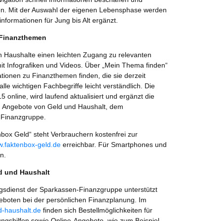
en. Mit der Auswahl der eigenen Lebensphase werden
nformationen für Jung bis Alt ergänzt.
 Finanzthemen
n Haushalte einen leichten Zugang zu relevanten
it Infografiken und Videos. Über „Mein Thema finden“
ationen zu Finanzthemen finden, die sie derzeit
alle wichtigen Fachbegriffe leicht verständlich. Die
15 online, wird laufend aktualisiert und ergänzt die
n Angebote von Geld und Haushalt, dem
-Finanzgruppe.
nbox Geld“ steht Verbrauchern kostenfrei zur
.faktenbox-geld.de
erreichbar. Für Smartphones und
n.
d und Haushalt
gsdienst der Sparkassen-Finanzgruppe unterstützt
eboten bei der persönlichen Finanzplanung. Im
-haushalt.de
finden sich Bestellmöglichkeiten für
ngshilfen sowie Online-Angebote, wie zum Beispiel