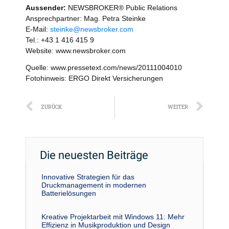
Aussender:
NEWSBROKER® Public Relations
Ansprechpartner: Mag. Petra Steinke
E-Mail:
steinke@newsbroker.com
Tel.: +43 1 416 415 9
Website: www.newsbroker.com
Quelle: www.pressetext.com/news/20111004010
Fotohinweis: ERGO Direkt Versicherungen
Zurück
Näc
ZURÜCK
WEITER
Die neuesten Beiträge
Innovative Strategien für das
Druckmanagement in modernen
Batterielösungen
Kreative Projektarbeit mit Windows 11: Mehr
Effizienz in Musikproduktion und Design