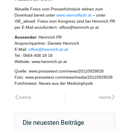
Aktuelle Fotos vom Pressefrühstück stehen zum
Download bereit unter
www.viennaflash.at
– unter
VIE_aktuell. Fotos vom Kongress sind bei Hennrich PR
per E-Mail anzufordern: office@hennrich-pr.at
Aussender:
Hennrich.PR
Ansprechpartner: Daniela Hennrich
E-Mail:
office@hennrich-pr.at
Tel.: 0664-408 18 18
Website: www.hennrich-pr.at
Quelle: www.pressetext.com/news/20110929028
Foto: www.pressetext.com/news/media/20110929028
Fotohinweis: Neues aus der Medizinphysik
Zurück
Näch
ZURÜCK
WEITER
Die neuesten Beiträge