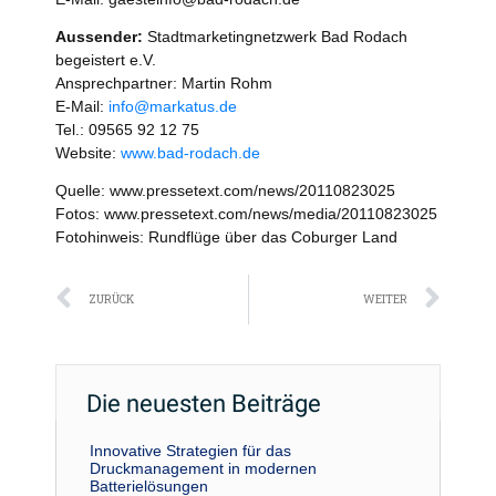
Aussender:
Stadtmarketingnetzwerk Bad Rodach
begeistert e.V.
Ansprechpartner: Martin Rohm
E-Mail:
info@markatus.de
Tel.: 09565 92 12 75
Website:
www.bad-rodach.de
Quelle: www.pressetext.com/news/20110823025
Fotos: www.pressetext.com/news/media/20110823025
Fotohinweis: Rundflüge über das Coburger Land
Zurück
Näc
ZURÜCK
WEITER
Die neuesten Beiträge
Innovative Strategien für das
Druckmanagement in modernen
Batterielösungen