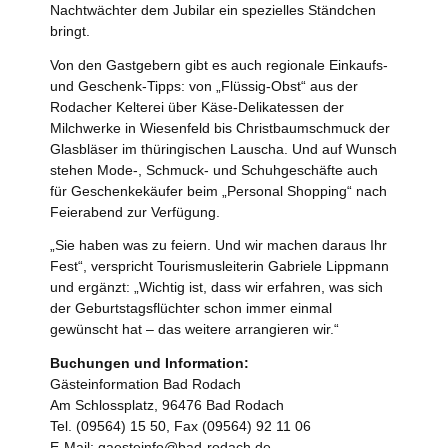
Nachtwächter dem Jubilar ein spezielles Ständchen
bringt.
Von den Gastgebern gibt es auch regionale Einkaufs-
und Geschenk-Tipps: von „Flüssig-Obst“ aus der
Rodacher Kelterei über Käse-Delikatessen der
Milchwerke in Wiesenfeld bis Christbaumschmuck der
Glasbläser im thüringischen Lauscha. Und auf Wunsch
stehen Mode-, Schmuck- und Schuhgeschäfte auch
für Geschenkekäufer beim „Personal Shopping“ nach
Feierabend zur Verfügung.
„Sie haben was zu feiern. Und wir machen daraus Ihr
Fest“, verspricht Tourismusleiterin Gabriele Lippmann
und ergänzt: „Wichtig ist, dass wir erfahren, was sich
der Geburtstagsflüchter schon immer einmal
gewünscht hat – das weitere arrangieren wir.“
Buchungen und Information:
Gästeinformation Bad Rodach
Am Schlossplatz, 96476 Bad Rodach
Tel. (09564) 15 50, Fax (09564) 92 11 06
E-Mail: gaesteinfo@bad-rodach.de