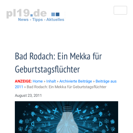
Zum
Inhalt
springen
Bad Rodach: Ein Mekka für
Geburtstagsflüchter
ANZEIGE:
Home
»
Inhalt
»
Archivierte Beiträge
»
Beiträge aus
2011
»
Bad Rodach: Ein Mekka für Geburtstagsflüchter
August 23, 2011