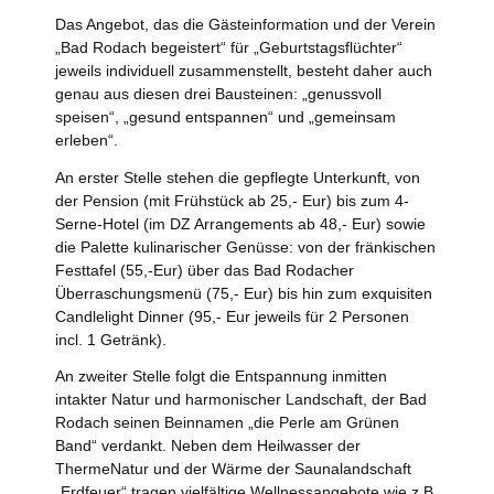
Das Angebot, das die Gästeinformation und der Verein
„Bad Rodach begeistert“ für „Geburtstagsflüchter“
jeweils individuell zusammenstellt, besteht daher auch
genau aus diesen drei Bausteinen: „genussvoll
speisen“, „gesund entspannen“ und „gemeinsam
erleben“.
An erster Stelle stehen die gepflegte Unterkunft, von
der Pension (mit Frühstück ab 25,- Eur) bis zum 4-
Serne-Hotel (im DZ Arrangements ab 48,- Eur) sowie
die Palette kulinarischer Genüsse: von der fränkischen
Festtafel (55,-Eur) über das Bad Rodacher
Überraschungsmenü (75,- Eur) bis hin zum exquisiten
Candlelight Dinner (95,- Eur jeweils für 2 Personen
incl. 1 Getränk).
An zweiter Stelle folgt die Entspannung inmitten
intakter Natur und harmonischer Landschaft, der Bad
Rodach seinen Beinnamen „die Perle am Grünen
Band“ verdankt. Neben dem Heilwasser der
ThermeNatur und der Wärme der Saunalandschaft
„Erdfeuer“ tragen vielfältige Wellnessangebote wie z.B.