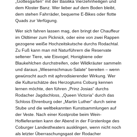
„Gottesgarten“ mit der Basilika Vierzehnheiligen und
dem Kloster Banz. Wer lieber auf dem Boden bleibt,
dem stehen Fahrräder, bequeme E-Bikes oder flotte
Quads zur Verfügung.
Wer sich fahren lassen mag, den bringt der Chauffeur
im Oldtimer zum Picknick, oder eine von zwei Rappen
gezogene weiße Hochzeitskutsche durchs Rodachtal.
Zu Fuß kann man mit Naturführern die Reservate
seltener Tiere, wie Eisvogel, Honigbiene oder
Blaukehlchen durchstreifen, oder Wildkräuter sammeln
und daraus „Wiesenschmaus-Salate“ bereiten – wenn
gewünscht auch mit aphrodisierender Wirkung. Wer
die Kulturschätze des Herzogtums Coburg kennen
lernen möchte, den führen „Prinz Josias“ durchs
Rodacher Jagdschloss, „Queen Victoria“ durch das
Schloss Ehrenburg oder „Martin Luther“ durch seine
Stube und die weltbekannten Kunstsammlungen auf
der Veste. Nach einer Kostprobe beim Wein-
Hoflieferanten kann der Abend in der Fürstenloge des
Coburger Landestheaters ausklingen, wenn nicht noch
als letzter Überraschungsgast der Rodacher