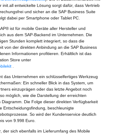
nit.all entwickelte Lösung sorgt dafür, dass Vertrieb
rechungsfrei und sicher an die SAP Business Suite
olgt dabei per Smartphone oder Tablet PC.
SAP® ist für mobile Geräte aller Hersteller und
t sich aus dem SAP-Backend im Unternehmen. Die
igen Stunden komplett integriert, so dass die
Zeit von der direkten Anbindung an die SAP Business
en Informationen profitieren. Erhältlich ist das
ation Store unter
ilekit
.
mt das Unternehmen ein schlüsselfertiges Werkzeug
ichermaßen: Ein schneller Blick in das System, um
tners einzuprägen oder das letzte Angebot noch
so möglich, wie die Darstellung der erreichten
 Diagramm. Die Folge dieser direkten Verfügbarkeit
re Entscheidungsfindung, beschleunigte
ebotsprozesse. So wird der Kundenservice deutlich
eis von 9.998 Euro.
 der sich ebenfalls im Lieferumfang des Mobile