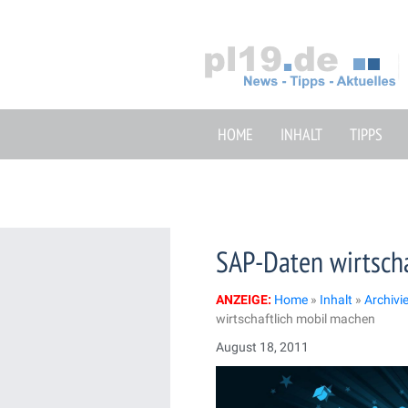
Zum
Inhalt
springen
HOME
INHALT
TIPPS
SAP-Daten wirtsch
ANZEIGE:
Home
»
Inhalt
»
Archivi
wirtschaftlich mobil machen
August 18, 2011