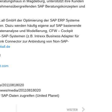
Beratungshaus in Magdeburg, unterstützt ihre Kunden
ernehmensübergreifenden SAP Beratungskonzepten und
nit.all GmbH der Optimierung der SAP ERP Systeme
en. Dazu werden häufig eigene auf SAP basierende
tenanalyse und Modellierung, CFW – Cockpit
SAP-Systemen (z.B. Intrexx Business Adapter für
ank Connector zur Anbindung von Non-SAP-
tall.de
H
et.com
ws/20110818020
/news/media/20110818020
 SAP-Daten zugreifen (United Planet)
Nächst
WEITER