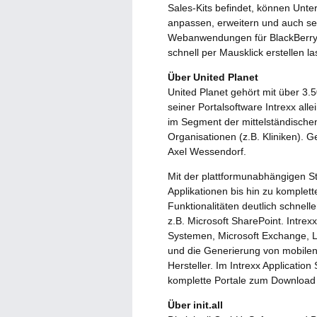
Sales-Kits befindet, können Unt
anpassen, erweitern und auch sel
Webanwendungen für BlackBerry, i
schnell per Mausklick erstellen l
Über United Planet
United Planet gehört mit über 3.
seiner Portalsoftware Intrexx al
im Segment der mittelständischen
Organisationen (z.B. Kliniken).
Axel Wessendorf.
Mit der plattformunabhängigen S
Applikationen bis hin zu komplet
Funktionalitäten deutlich schnell
z.B. Microsoft SharePoint. Intre
Systemen, Microsoft Exchange, Lo
und die Generierung von mobilen
Hersteller. Im Intrexx Applicatio
komplette Portale zum Download 
Über init.all