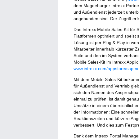
dem Magdeburger Intrexx Partner i
und Außendienst jederzeit unterb
angebunden sind. Der Zugriff erf
Das Intrexx Mobile Sales-Kit für 
Plattformen optimiert und speis
Lösung ist per Plug & Play in wen
Mitarbeiter innerhalb kürzester 
Suite und den im System vorhanden
Mobile Sales-Kit im Intrexx Applic
www.intrexx.com/appstore/sapmob
Mit dem Mobile Sales-Kit bekom
für Außendienst und Vertrieb gle
sich den Namen des Ansprechpar
einmal zu prüfen, ist damit genau
Umsätze in einem übersichtlichen
der Informationen: Eine schnelle
Reaktionszeiten und kürzere Ang
verbessert. Und dies zum Festpr
Dank dem Intrexx Portal Manager,