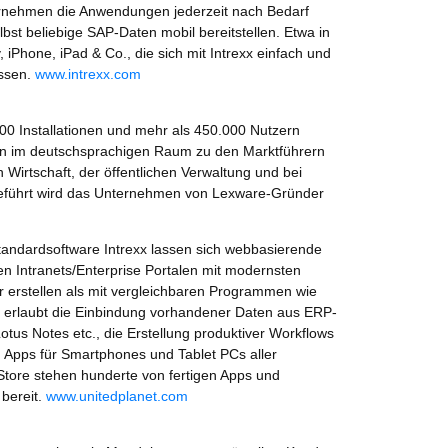
ernehmen die Anwendungen jederzeit nach Bedarf
bst beliebige SAP-Daten mobil bereitstellen. Etwa in
Phone, iPad & Co., die sich mit Intrexx einfach und
assen.
www.intrexx.com
500 Installationen und mehr als 450.000 Nutzern
lein im deutschsprachigen Raum zu den Marktführern
 Wirtschaft, der öffentlichen Verwaltung und bei
 Geführt wird das Unternehmen von Lexware-Gründer
tandardsoftware Intrexx lassen sich webbasierende
ten Intranets/Enterprise Portalen mit modernsten
er erstellen als mit vergleichbaren Programmen wie
xx erlaubt die Einbindung vorhandener Daten aus ERP-
tus Notes etc., die Erstellung produktiver Workflows
 Apps für Smartphones und Tablet PCs aller
n Store stehen hunderte von fertigen Apps und
bereit.
www.unitedplanet.com