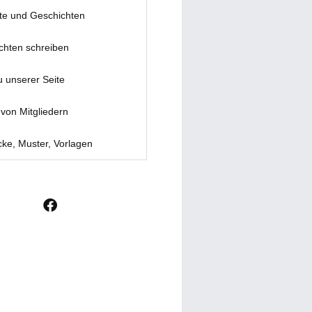
te und Geschichten
chten schreiben
u unserer Seite
von Mitgliedern
ke, Muster, Vorlagen
F
a
c
e
b
o
o
k