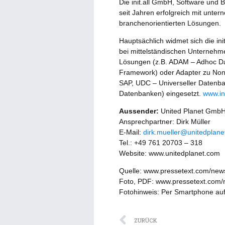
Die init.all GmbH, Software und 
seit Jahren erfolgreich mit unt
branchenorientierten Lösungen.
Hauptsächlich widmet sich die i
bei mittelständischen Unternehm
Lösungen (z.B. ADAM – Adhoc Da
Framework) oder Adapter zu Non-
SAP, UDC – Universeller Datenb
Datenbanken) eingesetzt.
www.ini
Aussender:
United Planet Gmb
Ansprechpartner: Dirk Müller
E-Mail:
dirk.mueller@unitedplan
Tel.: +49 761 20703 – 318
Website: www.unitedplanet.com
Quelle: www.pressetext.com/ne
Foto, PDF: www.pressetext.com
Fotohinweis: Per Smartphone auf
Zurück
ZURÜCK