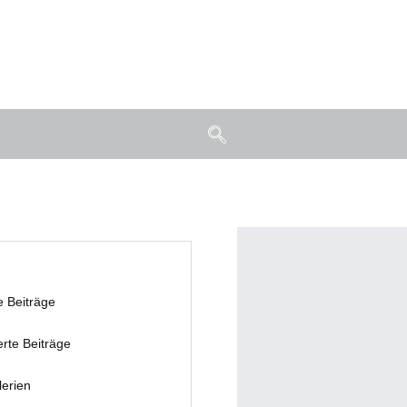
e Beiträge
erte Beiträge
lerien