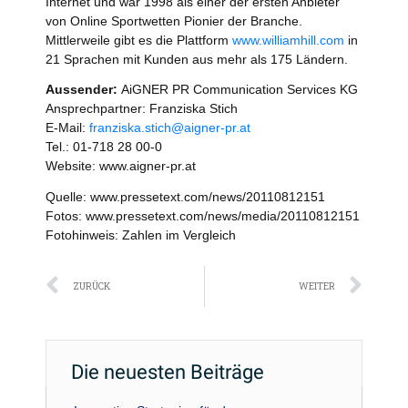
Internet und war 1998 als einer der ersten Anbieter
von Online Sportwetten Pionier der Branche.
Mittlerweile gibt es die Plattform
www.williamhill.com
in
21 Sprachen mit Kunden aus mehr als 175 Ländern.
Aussender:
AiGNER PR Communication Services KG
Ansprechpartner: Franziska Stich
E-Mail:
franziska.stich@aigner-pr.at
Tel.: 01-718 28 00-0
Website: www.aigner-pr.at
Quelle: www.pressetext.com/news/20110812151
Fotos: www.pressetext.com/news/media/20110812151
Fotohinweis: Zahlen im Vergleich
Zurück
Näc
ZURÜCK
WEITER
Die neuesten Beiträge