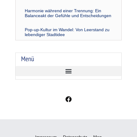
Harmonie während einer Trennung: Ein
Balanceakt der Gefühle und Entscheidungen
Pop-up-Kultur im Wandel: Von Leerstand zu
lebendiger Stadtidee
Menü
F
a
c
e
b
o
o
Impressum
Datenschutz
Map