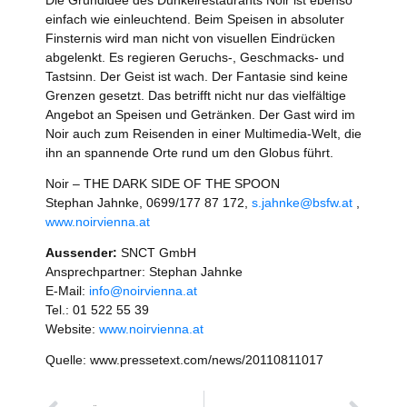
Die Grundidee des Dunkelrestaurants Noir ist ebenso
einfach wie einleuchtend. Beim Speisen in absoluter
Finsternis wird man nicht von visuellen Eindrücken
abgelenkt. Es regieren Geruchs-, Geschmacks- und
Tastsinn. Der Geist ist wach. Der Fantasie sind keine
Grenzen gesetzt. Das betrifft nicht nur das vielfältige
Angebot an Speisen und Getränken. Der Gast wird im
Noir auch zum Reisenden in einer Multimedia-Welt, die
ihn an spannende Orte rund um den Globus führt.
Noir – THE DARK SIDE OF THE SPOON
Stephan Jahnke, 0699/177 87 172,
s.jahnke@bsfw.at
,
www.noirvienna.at
Aussender:
SNCT GmbH
Ansprechpartner: Stephan Jahnke
E-Mail:
info@noirvienna.at
Tel.: 01 522 55 39
Website:
www.noirvienna.at
Quelle: www.pressetext.com/news/20110811017