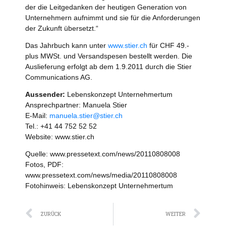
der die Leitgedanken der heutigen Generation von
Unternehmern aufnimmt und sie für die Anforderungen
der Zukunft übersetzt.“
Das Jahrbuch kann unter
www.stier.ch
für CHF 49.-
plus MWSt. und Versandspesen bestellt werden. Die
Auslieferung erfolgt ab dem 1.9.2011 durch die Stier
Communications AG.
Aussender:
Lebenskonzept Unternehmertum
Ansprechpartner: Manuela Stier
E-Mail:
manuela.stier@stier.ch
Tel.: +41 44 752 52 52
Website: www.stier.ch
Quelle: www.pressetext.com/news/20110808008
Fotos, PDF:
www.pressetext.com/news/media/20110808008
Fotohinweis: Lebenskonzept Unternehmertum
Zurück
Näc
ZURÜCK
WEITER