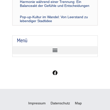
Harmonie während einer Trennung: Ein
Balanceakt der Gefühle und Entscheidungen
Pop-up-Kultur im Wandel: Von Leerstand zu
lebendiger Stadtidee
Menü
F
a
c
e
b
o
o
Impressum
Datenschutz
Map
k