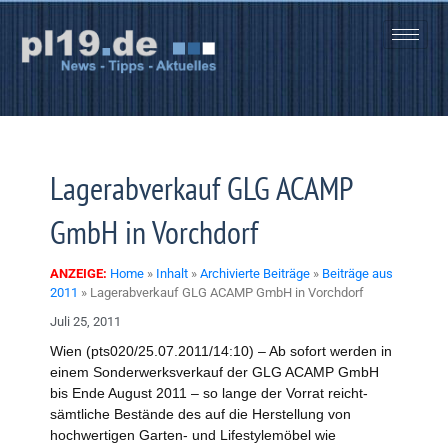
Zum
Inhalt
springen
Lagerabverkauf GLG ACAMP
GmbH in Vorchdorf
ANZEIGE:
Home
»
Inhalt
»
Archivierte Beiträge
»
Beiträge aus
2011
»
Lagerabverkauf GLG ACAMP GmbH in Vorchdorf
Juli 25, 2011
Wien (pts020/25.07.2011/14:10) – Ab sofort werden in
einem Sonderwerksverkauf der GLG ACAMP GmbH
bis Ende August 2011 – so lange der Vorrat reicht-
sämtliche Bestände des auf die Herstellung von
hochwertigen Garten- und Lifestylemöbel wie