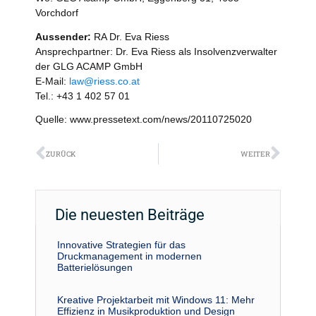
Vorchdorf
Aussender:
RA Dr. Eva Riess
Ansprechpartner: Dr. Eva Riess als Insolvenzverwalter
der GLG ACAMP GmbH
E-Mail:
law@riess.co.at
Tel.: +43 1 402 57 01
Quelle: www.pressetext.com/news/20110725020
Zurück
Näch
ZURÜCK
WEITER
Die neuesten Beiträge
Innovative Strategien für das
Druckmanagement in modernen
Batterielösungen
Kreative Projektarbeit mit Windows 11: Mehr
Effizienz in Musikproduktion und Design