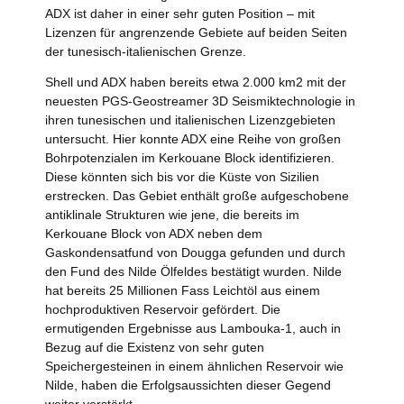
ADX ist daher in einer sehr guten Position – mit
Lizenzen für angrenzende Gebiete auf beiden Seiten
der tunesisch-italienischen Grenze.
Shell und ADX haben bereits etwa 2.000 km2 mit der
neuesten PGS-Geostreamer 3D Seismiktechnologie in
ihren tunesischen und italienischen Lizenzgebieten
untersucht. Hier konnte ADX eine Reihe von großen
Bohrpotenzialen im Kerkouane Block identifizieren.
Diese könnten sich bis vor die Küste von Sizilien
erstrecken. Das Gebiet enthält große aufgeschobene
antiklinale Strukturen wie jene, die bereits im
Kerkouane Block von ADX neben dem
Gaskondensatfund von Dougga gefunden und durch
den Fund des Nilde Ölfeldes bestätigt wurden. Nilde
hat bereits 25 Millionen Fass Leichtöl aus einem
hochproduktiven Reservoir gefördert. Die
ermutigenden Ergebnisse aus Lambouka-1, auch in
Bezug auf die Existenz von sehr guten
Speichergesteinen in einem ähnlichen Reservoir wie
Nilde, haben die Erfolgsaussichten dieser Gegend
weiter verstärkt.