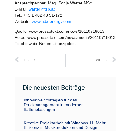
Ansprechpartner: Mag. Sonja Warter MSc
E-Mail:
warter@tsp.at
Tel.: +43 1 402 48 51-172
Website:
www.adx-energy.com
Quelle: www.pressetext.com/news/20110718013
Fotos: www.pressetext.com/news/media/20110718013
Fotohinweis: Neues Lizenzgebiet
Zurück
Näc
ZURÜCK
WEITER
Die neuesten Beiträge
Innovative Strategien für das
Druckmanagement in modernen
Batterielösungen
Kreative Projektarbeit mit Windows 11: Mehr
Effizienz in Musikproduktion und Design