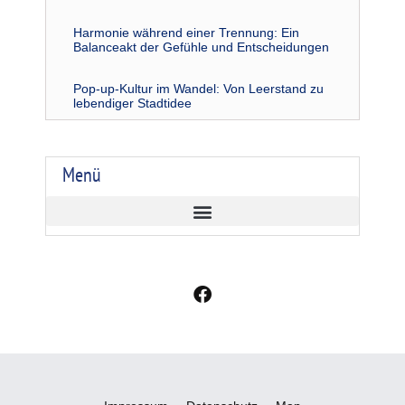
Harmonie während einer Trennung: Ein
Balanceakt der Gefühle und Entscheidungen
Pop-up-Kultur im Wandel: Von Leerstand zu
lebendiger Stadtidee
Menü
F
a
c
e
b
o
o