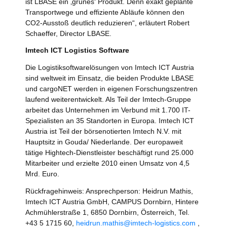
ist LBASE ein ‚grünes‘ Produkt. Denn exakt geplante
Transportwege und effiziente Abläufe können den
CO2-Ausstoß deutlich reduzieren“, erläutert Robert
Schaeffer, Director LBASE.
Imtech ICT Logistics Software
Die Logistiksoftwarelösungen von Imtech ICT Austria
sind weltweit im Einsatz, die beiden Produkte LBASE
und cargoNET werden in eigenen Forschungszentren
laufend weiterentwickelt. Als Teil der Imtech-Gruppe
arbeitet das Unternehmen im Verbund mit 1.700 IT-
Spezialisten an 35 Standorten in Europa. Imtech ICT
Austria ist Teil der börsenotierten Imtech N.V. mit
Hauptsitz in Gouda/ Niederlande. Der europaweit
tätige Hightech-Dienstleister beschäftigt rund 25.000
Mitarbeiter und erzielte 2010 einen Umsatz von 4,5
Mrd. Euro.
Rückfragehinweis: Ansprechperson: Heidrun Mathis,
Imtech ICT Austria GmbH, CAMPUS Dornbirn, Hintere
Achmühlerstraße 1, 6850 Dornbirn, Österreich, Tel.
+43 5 1715 60,
heidrun.mathis@imtech-logistics.com
,