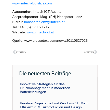
www.imtech-logistics.com
Aussender:
Imtech ICT Austria
Ansprechpartner: Mag. (FH) Hanspeter Lenz
E-Mail:
hanspeter.lenz@imtech.at
Tel.: +43 (5) 17 15 1717
Website:
www.imtech-ict.at
Quelle: www.pressetext.com/news/20110627026
Zurück
Näch
ZURÜCK
WEITER
Die neuesten Beiträge
Innovative Strategien für das
Druckmanagement in modernen
Batterielösungen
Kreative Projektarbeit mit Windows 11: Mehr
Effizienz in Musikproduktion und Design