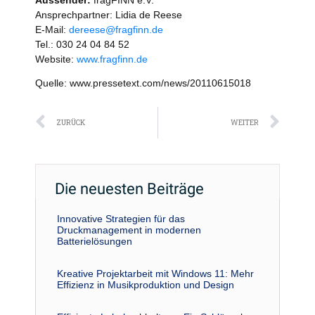
Aussender:
fragFINN e.V.
Ansprechpartner: Lidia de Reese
E-Mail:
dereese@fragfinn.de
Tel.: 030 24 04 84 52
Website:
www.fragfinn.de
Quelle: www.pressetext.com/news/20110615018
Zurück
Näc
ZURÜCK
WEITER
Die neuesten Beiträge
Innovative Strategien für das
Druckmanagement in modernen
Batterielösungen
Kreative Projektarbeit mit Windows 11: Mehr
Effizienz in Musikproduktion und Design