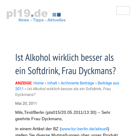
Zum
Inhalt
springen
Ist Alkohol wirklich besser als
ein Softdrink, Frau Dyckmans?
ANZEIGE:
Home
»
Inhalt
»
Archivierte Beiträge
»
Beiträge aus
2011
»
Ist Alkohol wirklich besser als ein Softdrink, Frau
Dyckmans?
Mai 20, 2011
Mils,Tirol/Berlin (pts015/20.05.2011/13:30) – Sehr
geehrte Frau Dyckmans,
in einem Artikel der BZ (
www.bz-berlin.de/aktuell
)
stellen Sie diverse Mutmaßungen über unser Produkt