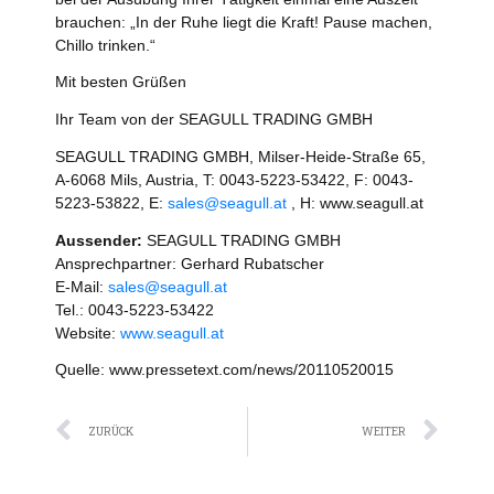
brauchen: „In der Ruhe liegt die Kraft! Pause machen,
Chillo trinken.“
Mit besten Grüßen
Ihr Team von der SEAGULL TRADING GMBH
SEAGULL TRADING GMBH, Milser-Heide-Straße 65,
A-6068 Mils, Austria, T: 0043-5223-53422, F: 0043-
5223-53822, E:
sales@seagull.at
, H: www.seagull.at
Aussender:
SEAGULL TRADING GMBH
Ansprechpartner: Gerhard Rubatscher
E-Mail:
sales@seagull.at
Tel.: 0043-5223-53422
Website:
www.seagull.at
Quelle: www.pressetext.com/news/20110520015
Zurück
Näc
ZURÜCK
WEITER