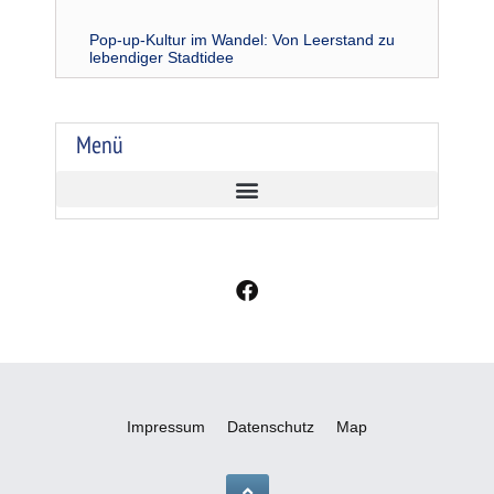
Pop-up-Kultur im Wandel: Von Leerstand zu
lebendiger Stadtidee
Menü
F
a
c
e
b
o
o
Impressum
Datenschutz
Map
k