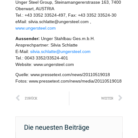
Unger Steel Group, Steinamangererstrasse 163, 7400
Oberwart, AUSTRIA
Tel.: +43 3352 33524-497, Fax: +43 3352 33524-30
eMail: silvia.schlatte@ungersteel.com ,
www.ungersteel.com
Aussender:
Unger Stahlbau Ges.m.b.H.
Ansprechpartner: Silvia Schlatte
E-Mail:
silvia.schlatte@ungersteel.com
Tel.: 0043 3352/33524-401
Website: www.ungersteel.com
Quelle: www.pressetext.com/news/20110519018
Fotos: www.pressetext.com/news/media/20110519018
Zurück
Näc
ZURÜCK
WEITER
Die neuesten Beiträge