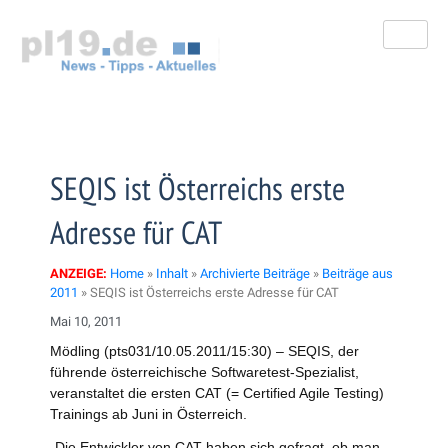
Zum
Inhalt
springen
SEQIS ist Österreichs erste
Adresse für CAT
ANZEIGE:
Home
»
Inhalt
»
Archivierte Beiträge
»
Beiträge aus
2011
»
SEQIS ist Österreichs erste Adresse für CAT
Mai 10, 2011
Mödling (pts031/10.05.2011/15:30) – SEQIS, der
führende österreichische Softwaretest-Spezialist,
veranstaltet die ersten CAT (= Certified Agile Testing)
Trainings ab Juni in Österreich.
„Die Entwickler von CAT haben sich gefragt, ob man