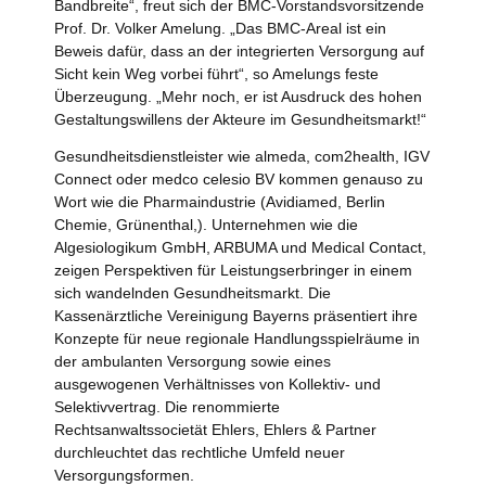
Bandbreite“, freut sich der BMC-Vorstandsvorsitzende
Prof. Dr. Volker Amelung. „Das BMC-Areal ist ein
Beweis dafür, dass an der integrierten Versorgung auf
Sicht kein Weg vorbei führt“, so Amelungs feste
Überzeugung. „Mehr noch, er ist Ausdruck des hohen
Gestaltungswillens der Akteure im Gesundheitsmarkt!“
Gesundheitsdienstleister wie almeda, com2health, IGV
Connect oder medco celesio BV kommen genauso zu
Wort wie die Pharmaindustrie (Avidiamed, Berlin
Chemie, Grünenthal,). Unternehmen wie die
Algesiologikum GmbH, ARBUMA und Medical Contact,
zeigen Perspektiven für Leistungserbringer in einem
sich wandelnden Gesundheitsmarkt. Die
Kassenärztliche Vereinigung Bayerns präsentiert ihre
Konzepte für neue regionale Handlungsspielräume in
der ambulanten Versorgung sowie eines
ausgewogenen Verhältnisses von Kollektiv- und
Selektivvertrag. Die renommierte
Rechtsanwaltssocietät Ehlers, Ehlers & Partner
durchleuchtet das rechtliche Umfeld neuer
Versorgungsformen.