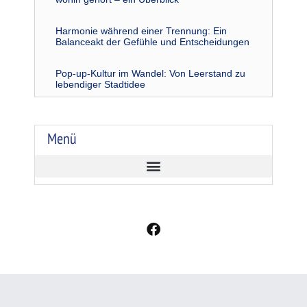
Harmonie während einer Trennung: Ein
Balanceakt der Gefühle und Entscheidungen
Pop-up-Kultur im Wandel: Von Leerstand zu
lebendiger Stadtidee
Menü
F
a
c
e
b
o