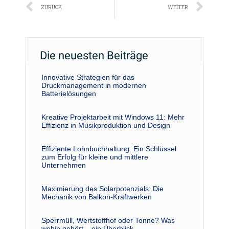
Zurück
Näc
ZURÜCK
WEITER
Die neuesten Beiträge
Innovative Strategien für das
Druckmanagement in modernen
Batterielösungen
Kreative Projektarbeit mit Windows 11: Mehr
Effizienz in Musikproduktion und Design
Effiziente Lohnbuchhaltung: Ein Schlüssel
zum Erfolg für kleine und mittlere
Unternehmen
Maximierung des Solarpotenzials: Die
Mechanik von Balkon-Kraftwerken
Sperrmüll, Wertstoffhof oder Tonne? Was
wohin gehört – ein Überblick