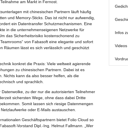
 Teilnahme am Markt in Fernost.
Gedich
sunterlagen mit chinesischen Partnern läuft häufig
tten und Memory-Sticks. Das ist nicht nur aufwendig,
Geschi
fordert ein Datentransfer Schutzmechanismen. Eine
punkte in die unternehmenseigenen Netzwerke für
Infos z
Um das Sicherheitsrisiko kostenschonend zu
d Teamrooms“ von Fabasoft eine elegante und sofort
Videos 
n Räumen lässt es sich verlässlich und geschützt
Vordruc
chnik konkret die Praxis: Viele weltweit agierende
ungen zu chinesischen Partnern. Dabei ist es
n. Nichts kann da also besser helfen, als die
echnisch und sprachlich.
er Datenwolke, zu der nur die autorisierten Teilnehmer
r derzeit sichersten Wege, ohne dass dabei Dritte
 bekommen. Somit lassen sich riesige Datenmengen
 Netzlaufwerke oder E-Mails austauschen.
rnationalen Geschäftspartnern bietet Folio Cloud so
Fabasoft-Vorstand Dipl.-Ing. Helmut Fallmann. „Wer