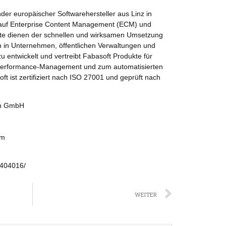
nder europäischer Softwarehersteller aus Linz in
rt auf Enterprise Content Management (ECM) und
kte dienen der schnellen und wirksamen Umsetzung
n in Unternehmen, öffentlichen Verwaltungen und
u entwickelt und vertreibt Fabasoft Produkte für
s-Performance-Management und zum automatisierten
 ist zertifiziert nach ISO 27001 und geprüft nach
on GmbH
om
0404016/
Nächst
WEITER