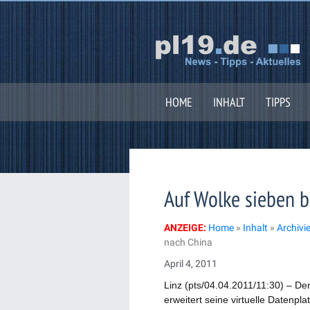
Zum
Inhalt
springen
HOME
INHALT
TIPPS
Auf Wolke sieben b
ANZEIGE:
Home
»
Inhalt
»
Archivi
nach China
April 4, 2011
Linz (pts/04.04.2011/11:30) – Der
erweitert seine virtuelle Datenpla