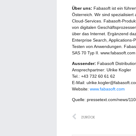
Über uns:
Fabasoft ist ein führe
Österreich. Wir sind spezialisie
Cloud-Services. Fabasoft-Produ
von digitalen Geschäftsprozesse
über das Internet. Ergänzend daz
Enterprise Search, Application
Testen von Anwendungen. Fabasoft
SAS 70 Typ II. www.fabasoft.com
Aussender:
Fabasoft Distributi
Ansprechpartner: Ulrike Kogler
Tel.: +43 732 60 61 62
E-Mail: ulrike.kogler@fabasoft.c
Website:
www.fabasoft.com
Quelle: pressetext.com/news/11
Zurück
ZURÜCK