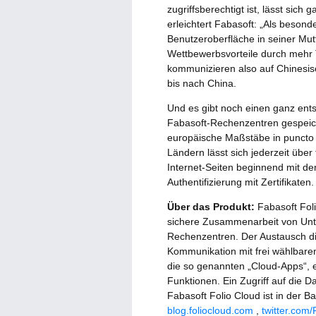
zugriffsberechtigt ist, lässt sich
erleichtert Fabasoft: „Als beson
Benutzeroberfläche in seiner Mu
Wettbewerbsvorteile durch mehr 
kommunizieren also auf Chinesis
bis nach China.
Und es gibt noch einen ganz ents
Fabasoft-Rechenzentren gespeich
europäische Maßstäbe in puncto 
Ländern lässt sich jederzeit über
Internet-Seiten beginnend mit dem
Authentifizierung mit Zertifikaten.
Über das Produkt:
Fabasoft Foli
sichere Zusammenarbeit von Unte
Rechenzentren. Der Austausch die
Kommunikation mit frei wählbare
die so genannten „Cloud-Apps“, 
Funktionen. Ein Zugriff auf die 
Fabasoft Folio Cloud ist in der B
blog.foliocloud.com
,
twitter.com/