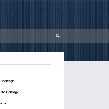
e Beiträge
erte Beiträge
lerien