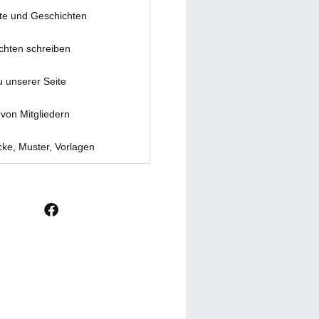
te und Geschichten
chten schreiben
u unserer Seite
von Mitgliedern
ke, Muster, Vorlagen
F
a
c
e
b
o
o
k