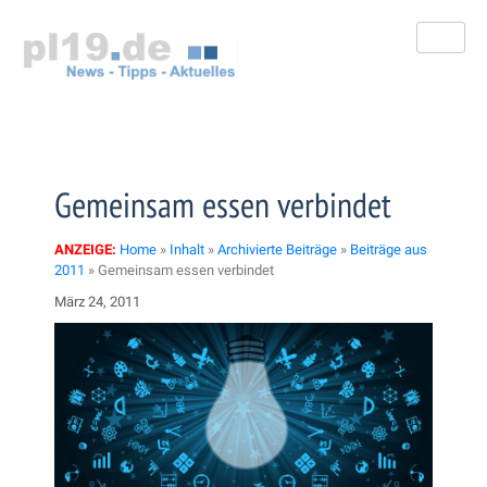
Zum
Inhalt
springen
Gemeinsam essen verbindet
ANZEIGE:
Home
»
Inhalt
»
Archivierte Beiträge
»
Beiträge aus
2011
»
Gemeinsam essen verbindet
März 24, 2011