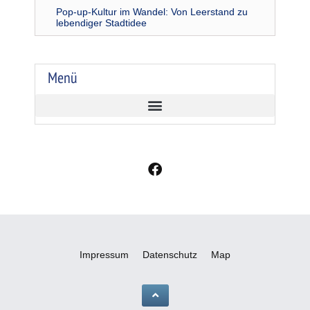
Pop-up-Kultur im Wandel: Von Leerstand zu
lebendiger Stadtidee
Menü
F
a
c
e
b
o
o
Impressum
Datenschutz
Map
k