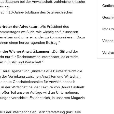
rtes Staunen bei der Anwaltschaft, zahlreiche kritische
Gedich
etung.
n zum 10-Jahre-Jubiläum des österreichischen
Geschi
Vertreter der Advokatur:
„Als Präsident des
Infos z
ammertages weiß ich, wie wichtig es für unseren
 vernetzen und untereinander zu kommunizieren. Dazu
Videos 
 Jahren einen hervorragenden Beitrag.“
n der Wiener Anwaltskammer:
„Der Stil und der
Vordruc
ht nur für Rechtsanwälte interessant, es erreicht
it in Justiz und Wirtschaft.“
erausgeber von „Anwalt aktuell“ unterstreicht die
in der Verlinkung zwischen Anwälten und Wirtschaft
iche neue Geschäftskontakte für Anwälte deshalb
in der Wirtschaft bei der Lektüre von ‚Anwalt aktuell‘
n großer Teil unserer Auflage wird an Unternehmen,
ungen verschickt. Es lohnt sich, in unserem Magazin
aus der internationalen Berichterstattung (inklusive