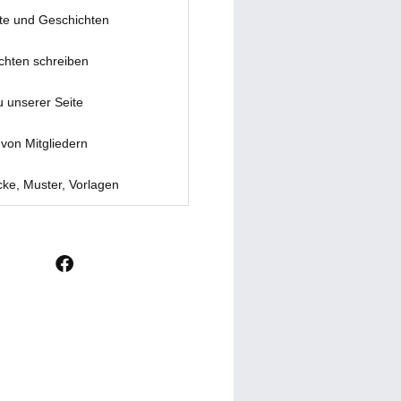
te und Geschichten
chten schreiben
u unserer Seite
von Mitgliedern
ke, Muster, Vorlagen
F
a
c
e
b
o
o
k