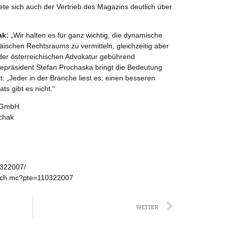
te sich auch der Vertrieb des Magazins deutlich über
ak:
„Wir halten es für ganz wichtig, die dynamische
ischen Rechtsraums zu vermitteln, gleichzeitig aber
der österreichischen Advokatur gebührend
epräsident Stefan Prochaska bringt die Bedeutung
t: „Jeder in der Branche liest es, einen besseren
s gibt es nicht.“
 GmbH
chak
0322007/
tach.mc?pte=110322007
Nächst
WEITER