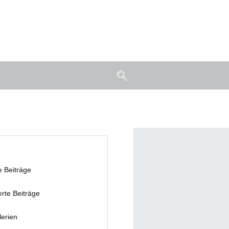
e Beiträge
erte Beiträge
lerien