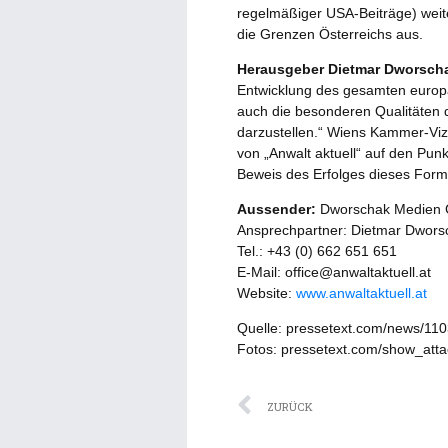
regelmäßiger USA-Beiträge) weite
die Grenzen Österreichs aus.
Herausgeber Dietmar Dworsch
Entwicklung des gesamten europä
auch die besonderen Qualitäten 
darzustellen.“ Wiens Kammer-Viz
von „Anwalt aktuell“ auf den Punk
Beweis des Erfolges dieses Format
Aussender:
Dworschak Medien
Ansprechpartner: Dietmar Dwors
Tel.: +43 (0) 662 651 651
E-Mail: office@anwaltaktuell.at
Website:
www.anwaltaktuell.at
Quelle: pressetext.com/news/11
Fotos: pressetext.com/show_at
Zurück
ZURÜCK