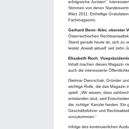
erfolgreiche Juristen“. Interessie
Stimmen von deren Standesvertr
März 2011: Einhellige Gratulatio
Fachmagazins.
Gerhard Benn
–
Ibler, oberster 
Österreichischen Rechtsanwaltsk
Stand gerade heute ist, sich zu
leistet ‚Anwalt aktuell‘ seit zehn
Elisabeth Rech
,
Vizepräsidenti
Inhalt machen dieses Magazin nic
auch die interessierte Öffentlichke
Dietmar Dworschak, Gründer und H
wichtige Rolle, die das Magazin 
spielt: „Wir wissen, dass zahlre
entstanden sind, weil Entscheider 
die ‚richtige‘ Kanzlei fanden. Ei
Geschäftsführer und Rechtsabteil
vorzukommen.“
Infolge des kontinuierlichen Ausb