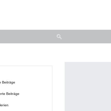
e Beiträge
erte Beiträge
lerien