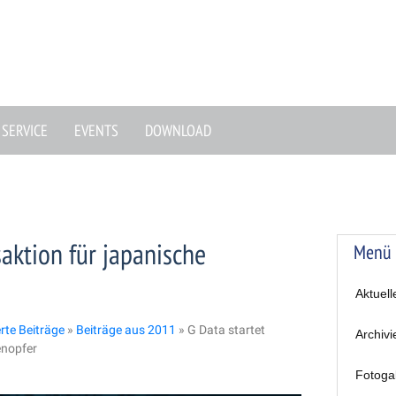
SERVICE
EVENTS
DOWNLOAD
saktion für japanische
Menü
Aktuell
erte Beiträge
»
Beiträge aus 2011
»
G Data startet
Archivi
enopfer
Fotoga