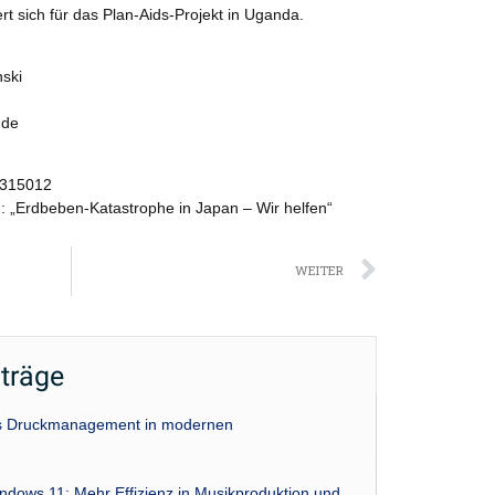
t sich für das Plan-Aids-Projekt in Uganda.
ski
.de
0315012
: „Erdbeben-Katastrophe in Japan – Wir helfen“
Nächst
WEITER
iträge
das Druckmanagement in modernen
indows 11: Mehr Effizienz in Musikproduktion und