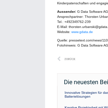
Kinderpatenschaften und engagier
Aussender:
G Data Software AG
Ansprechpartner: Thorsten Urban
Tel.: +492349762-239
E-Mail: thorsten.urbanski@gdata
Website:
www.gdata.de
Quelle: pressetext.com/news/11
Fotohinweis: G Data Software AG
Zurück
ZURÜCK
Die neuesten Be
Innovative Strategien für 
Batterielösungen
Kreative Projektarbeit mit W