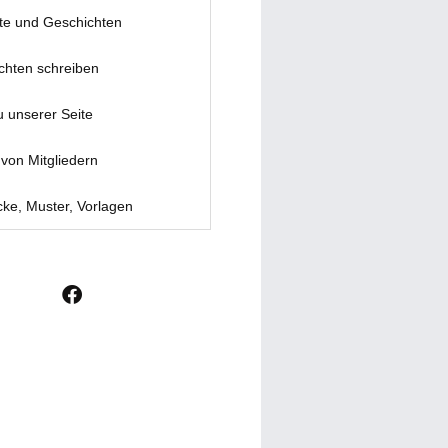
te und Geschichten
chten schreiben
u unserer Seite
von Mitgliedern
ke, Muster, Vorlagen
F
a
c
e
b
o
o
k