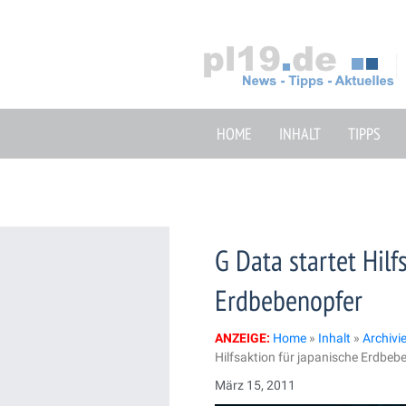
Zum
Inhalt
springen
HOME
INHALT
TIPPS
G Data startet Hilf
Erdbebenopfer
ANZEIGE:
Home
»
Inhalt
»
Archivi
Hilfsaktion für japanische Erdbeb
März 15, 2011