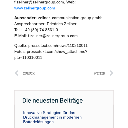
f.zellner@zellnergroup.com, Web:
www.zellnergroup.com
Aussender:
zellner. communication group gmbh
Ansprechpartner: Friedrich Zellner
Tel.: +49 (89) 74 8561-0
E-Mail: f.zellner@zellnergroup.com
Quelle: pressetext.com/news/110310011
Fotos: pressetext.com/show_attach.mc?
pte=110310011
Zurück
Näc
ZURÜCK
WEITER
Die neuesten Beiträge
Innovative Strategien für das
Druckmanagement in modernen
Batterielösungen