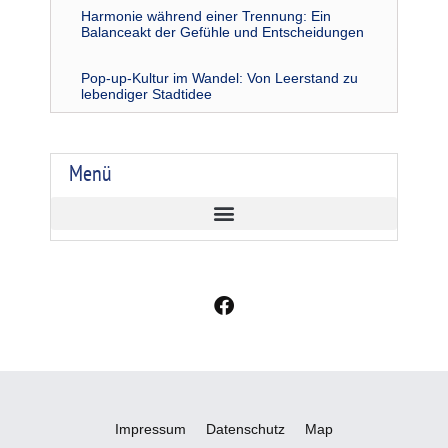
Harmonie während einer Trennung: Ein
Balanceakt der Gefühle und Entscheidungen
Pop-up-Kultur im Wandel: Von Leerstand zu
lebendiger Stadtidee
Menü
F
a
c
e
b
o
o
Impressum
Datenschutz
Map
k