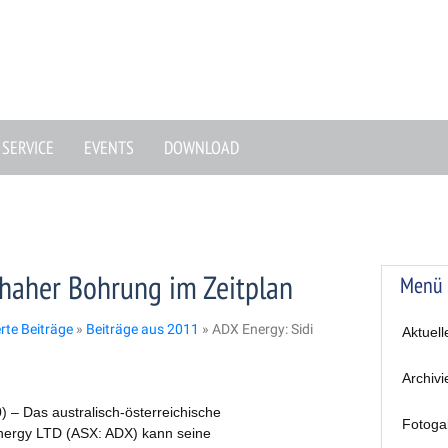
SERVICE
EVENTS
DOWNLOAD
haher Bohrung im Zeitplan
Menü
erte Beiträge
»
Beiträge aus 2011
»
ADX Energy: Sidi
Aktuell
Archivi
) – Das australisch-österreichische
Fotoga
ergy LTD (ASX: ADX) kann seine