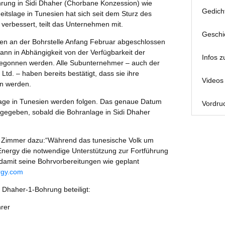
hrung in Sidi Dhaher (Chorbane Konzession) wie
Gedich
eitslage in Tunesien hat sich seit dem Sturz des
h verbessert, teilt das Unternehmen mit.
Geschi
ten an der Bohrstelle Anfang Februar abgeschlossen
nn in Abhängigkeit von der Verfügbarkeit der
Infos z
egonnen werden. Alle Subunternehmer – auch der
td. – haben bereits bestätigt, dass sie ihre
Videos 
en werden.
lage in Tunesien werden folgen. Das genaue Datum
Vordruc
 gegeben, sobald die Bohranlage in Sidi Dhaher
 Zimmer dazu:“Während das tunesische Volk um
Energy die notwendige Unterstützung zur Fortführung
amit seine Bohrvorbereitungen wie geplant
rgy.com
 Dhaher-1-Bohrung beteiligt:
rer