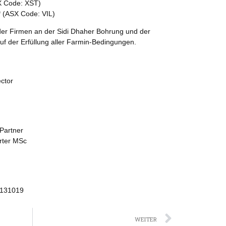
X Code: XST)
* (ASX Code: VIL)
der Firmen an der Sidi Dhaher Bohrung und der
f der Erfüllung aller Farmin-Bedingungen.
ctor
Partner
rter MSc
0131019
Nächst
WEITER