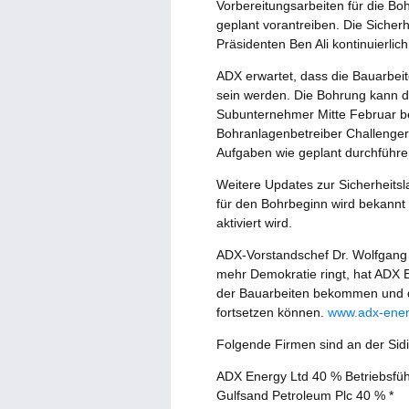
Vorbereitungsarbeiten für die Bo
geplant vorantreiben. Die Sicherh
Präsidenten Ben Ali kontinuierlic
ADX erwartet, dass die Bauarbei
sein werden. Die Bohrung kann da
Subunternehmer Mitte Februar b
Bohranlagenbetreiber Challenger L
Aufgaben wie geplant durchführ
Weitere Updates zur Sicherheits
für den Bohrbeginn wird bekannt
aktiviert wird.
ADX-Vorstandschef Dr. Wolfgang
mehr Demokratie ringt, hat ADX 
der Bauarbeiten bekommen und d
fortsetzen können.
www.adx-ene
Folgende Firmen sind an der Sidi
ADX Energy Ltd 40 % Betriebsfüh
Gulfsand Petroleum Plc 40 % *