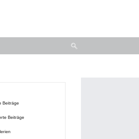
e Beiträge
erte Beiträge
lerien