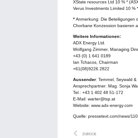
XState resources Ltd 10 % * (AS
Verus Investments Limited 10 % 
*
Anmerkung: Die Beteiligungen 
Chorbane Konzession basieren au
Weitere Informationen:
ADX Energy Ltd.
Wolfgang Zimmer, Managing Dire
+43 (0) 1 641 0189
Ian Tchacos, Chairman
+61(08)9226 2822
Aussender
: Temmel, Seywald & 
Ansprechpartner: Mag. Sonja Wa
Tel.: +43 1 402 48 51-172
E-Mail: warter@tsp.at
Website: www.adx-energy.com
Quelle: pressetext.com/news/11
Zurück
ZURÜCK