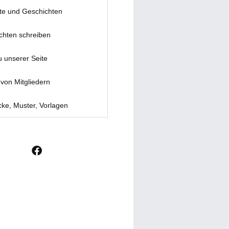
te und Geschichten
chten schreiben
u unserer Seite
von Mitgliedern
ke, Muster, Vorlagen
F
a
c
e
b
o
o
k