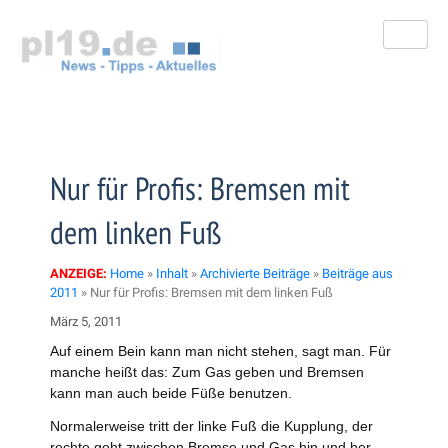
Zum
Inhalt
springen
Nur für Profis: Bremsen mit
dem linken Fuß
ANZEIGE:
Home
»
Inhalt
»
Archivierte Beiträge
»
Beiträge aus
2011
»
Nur für Profis: Bremsen mit dem linken Fuß
März 5, 2011
Auf einem Bein kann man nicht stehen, sagt man. Für
manche heißt das: Zum Gas geben und Bremsen
kann man auch beide Füße benutzen.
Normalerweise tritt der linke Fuß die Kupplung, der
rechte geht zwischen Bremse und Gas hin und her.