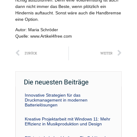
richtig auszuführen. Denn eine Vollbremsung ist auch
dann nicht immer das Beste, wenn plötzlich ein
Hindernis auftaucht. Sonst wäre auch die Handbremse
eine Option.
Autor: Maria Schröder
Quelle: www.Artikel4free.com
Zurück
Näc
ZURÜCK
WEITER
Die neuesten Beiträge
Innovative Strategien für das
Druckmanagement in modernen
Batterielösungen
Kreative Projektarbeit mit Windows 11: Mehr
Effizienz in Musikproduktion und Design