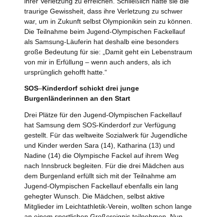
ihrer Verletzung zu erreichen. Schließlich hatte sie die
traurige Gewissheit, dass ihre Verletzung zu schwer
war, um in Zukunft selbst Olympionikin sein zu können.
Die Teilnahme beim Jugend-Olympischen Fackellauf
als Samsung-Läuferin hat deshalb eine besonders
große Bedeutung für sie: „Damit geht ein Lebenstraum
von mir in Erfüllung – wenn auch anders, als ich
ursprünglich gehofft hatte.“
SOS
–
Kinderdorf schickt drei junge
Burgenländerinnen an den Start
Drei Plätze für den Jugend-Olympischen Fackellauf
hat Samsung dem SOS-Kinderdorf zur Verfügung
gestellt. Für das weltweite Sozialwerk für Jugendliche
und Kinder werden Sara (14), Katharina (13) und
Nadine (14) die Olympische Fackel auf ihrem Weg
nach Innsbruck begleiten. Für die drei Mädchen aus
dem Burgenland erfüllt sich mit der Teilnahme am
Jugend-Olympischen Fackellauf ebenfalls ein lang
gehegter Wunsch. Die Mädchen, selbst aktive
Mitglieder im Leichtathletik-Verein, wollten schon lange
an einem sportlichen Großereignis teilnehmen. Nun