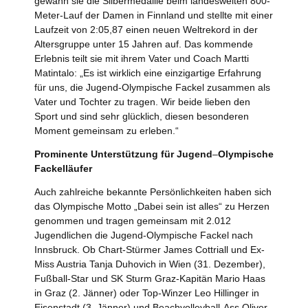
gewann sie die Silbermedaille beim landesweiten 800-
Meter-Lauf der Damen in Finnland und stellte mit einer
Laufzeit von 2:05,87 einen neuen Weltrekord in der
Altersgruppe unter 15 Jahren auf. Das kommende
Erlebnis teilt sie mit ihrem Vater und Coach Martti
Matintalo: „Es ist wirklich eine einzigartige Erfahrung
für uns, die Jugend-Olympische Fackel zusammen als
Vater und Tochter zu tragen. Wir beide lieben den
Sport und sind sehr glücklich, diesen besonderen
Moment gemeinsam zu erleben.“
Prominente Unterstützung für Jugend
–
Olympische
Fackelläufer
Auch zahlreiche bekannte Persönlichkeiten haben sich
das Olympische Motto „Dabei sein ist alles“ zu Herzen
genommen und tragen gemeinsam mit 2.012
Jugendlichen die Jugend-Olympische Fackel nach
Innsbruck. Ob Chart-Stürmer James Cottriall und Ex-
Miss Austria Tanja Duhovich in Wien (31. Dezember),
Fußball-Star und SK Sturm Graz-Kapitän Mario Haas
in Graz (2. Jänner) oder Top-Winzer Leo Hillinger in
Eisenstadt (3. Jänner) und Beachvolleyball-Ass Oliver