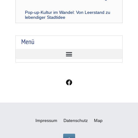
Pop-up-Kultur im Wandel: Von Leerstand zu
lebendiger Stadtidee
Menü
F
a
c
e
b
o
o
Impressum
Datenschutz
Map
k