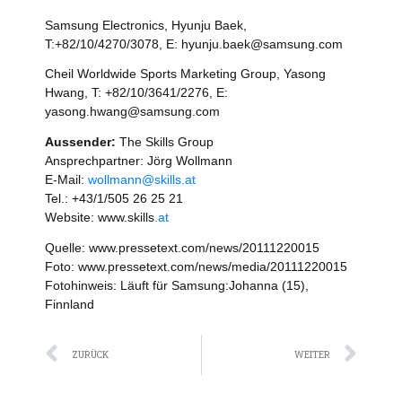
Samsung Electronics, Hyunju Baek,
T:+82/10/4270/3078, E: hyunju.baek@samsung.com
Cheil Worldwide Sports Marketing Group, Yasong
Hwang, T: +82/10/3641/2276, E:
yasong.hwang@samsung.com
Aussender:
The Skills Group
Ansprechpartner: Jörg Wollmann
E-Mail:
wollmann@skills.at
Tel.: +43/1/505 26 25 21
Website: www.skills
.at
Quelle: www.pressetext.com/news/20111220015
Foto: www.pressetext.com/news/media/20111220015
Fotohinweis: Läuft für Samsung:Johanna (15),
Finnland
Zurück
Näc
ZURÜCK
WEITER