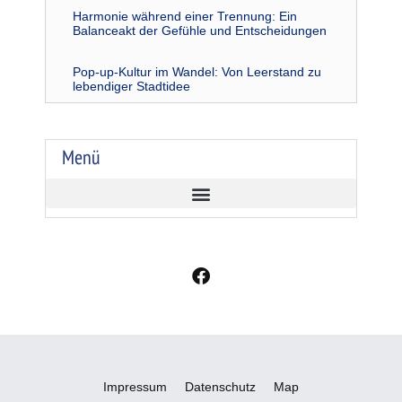
Harmonie während einer Trennung: Ein
Balanceakt der Gefühle und Entscheidungen
Pop-up-Kultur im Wandel: Von Leerstand zu
lebendiger Stadtidee
Menü
F
a
c
e
b
o
o
Impressum
Datenschutz
Map
k