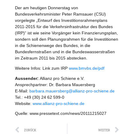
Der am heutigen Donnerstag von
Bundesverkehrsminister Peter Ramsauer (CSU)
vorgelegte „Entwurf des Investitionsrahmenplans
2011-2015 für die Verkehrsinfrastruktur des Bundes
(IRP)“ ist wie seine Vorgänger kein Finanzierungsplan,
sondern soll den Planungsrahmen für die Investitionen
in die Schienenwege des Bundes, in die
Bundesfernstraßen und in die Bundeswasserstraßen
im Zeitraum 2011 bis 2015 abstecken.
Weitere Infos: Link zum IRP
www.bmvbs.de/pdf
Aussender:
Allianz pro Schiene e.V.
Ansprechpartner: Dr. Barbara Mauersberg
E-Mail:
barbara.mauersberg@allianz-pro-schiene.de
Tel.: +49 (30) 24 62 599-0
Website:
www.allianz-pro-schiene.de
Quelle: www.pressetext.com/news/20111215027
Zurück
Näc
ZURÜCK
WEITER