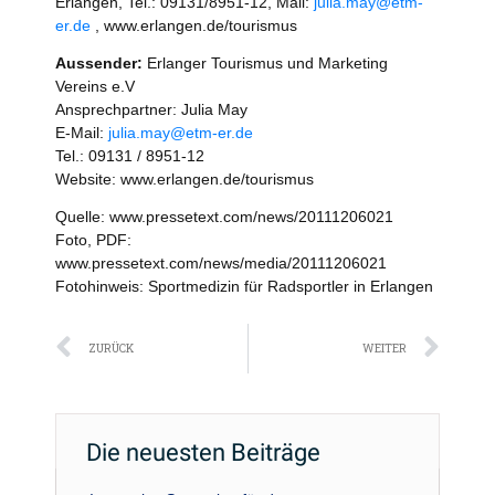
Erlangen, Tel.: 09131/8951-12, Mail:
julia.may@etm-
er.de
, www.erlangen.de/tourismus
Aussender:
Erlanger Tourismus und Marketing
Vereins e.V
Ansprechpartner: Julia May
E-Mail:
julia.may@etm-er.de
Tel.: 09131 / 8951-12
Website: www.erlangen.de/tourismus
Quelle: www.pressetext.com/news/20111206021
Foto, PDF:
www.pressetext.com/news/media/20111206021
Fotohinweis: Sportmedizin für Radsportler in Erlangen
Zurück
Näc
ZURÜCK
WEITER
Die neuesten Beiträge