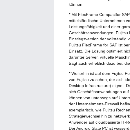
können.
*
Mit FlexFrame Compactfor SAP st
mittelständische Unternehmen vor
Leistungsfähigkeit und einer gar
Geschäftsanwendungen. Fujitsu 
Einstiegsversion der vollständig v
Fujitsu FlexFrame for SAP ist be
Einsatz. Die Lösung optimiert n
darunter Server, virtuelle Masc
trägt auch erheblich dazu bei, d
*
Weiterhin ist auf dem Fujitsu F
von Fujitsu zu sehen, der sich i
Desktop Infrastructure) eignet. D
sich Geschäftsanwendungen auf 
können von unterwegs auf Untern
der Unternehmens-Firewall befin
exemplarisch, wie Fujitsu Reche
Strategiewechsel hin zu netzwer
Anwender auf cloudbasierte IT-Re
Der Android Slate PC ist wasserd