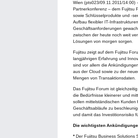
Wien (pts023/09.11.2011/14:00) – 
Partnerkonferenz – dem Fujitsu F
sowie Schlüsselprodukte und -ser
Aufbau flexibler IT-Infrastrukture
Geschäftsanforderungen gewachs
zwischen der heute noch weit ve
Lösungen von morgen sorgen.
Fujitsu zeigt auf dem Fujitsu For
langjährigen Erfahrung und Innov
sind vor allem die Ankündigung
aus der Cloud sowie zu der neuen
Mengen von Transaktionsdaten.
Das Fujitsu Forum ist gleichzeitig 
die Bedürfnisse kleinerer und mi
sollen mittelständischen Kunden h
Geschäftsabläufe zu beschleunig
und damit das Investitionsrisiko 
Die wichtigsten Ankündigunge
*
Der Fujitsu Business Solutions 