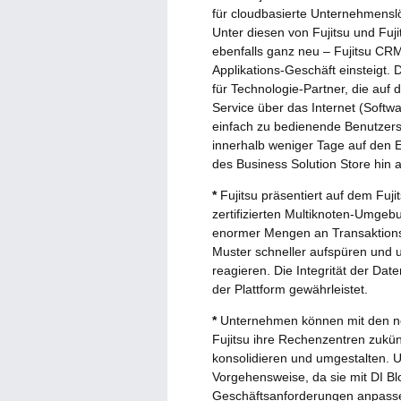
für cloudbasierte Unternehmens
Unter diesen von Fujitsu und Fuji
ebenfalls ganz neu – Fujitsu CR
Applikations-Geschäft einsteigt. D
für Technologie-Partner, die auf 
Service über das Internet (Softw
einfach zu bedienende Benutzers
innerhalb weniger Tage auf den E
des Business Solution Store hin
*
Fujitsu präsentiert auf dem Fuj
zertifizierten Multiknoten-Umge
enormer Mengen an Transaktion
Muster schneller aufspüren und
reagieren. Die Integrität der Dat
der Plattform gewährleistet.
*
Unternehmen können mit den neu
Fujitsu ihre Rechenzentren zukün
konsolidieren und umgestalten. 
Vorgehensweise, da sie mit DI Bl
Geschäftsanforderungen anpassen