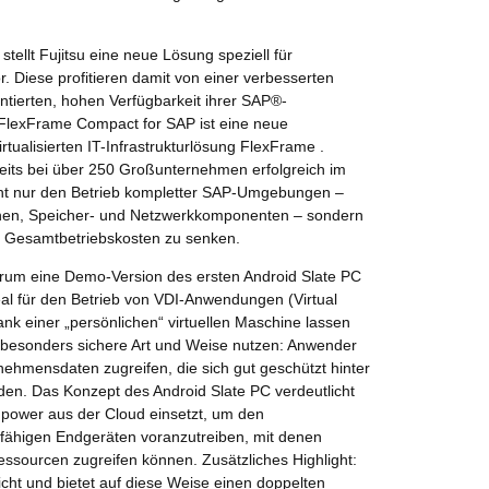
ellt Fujitsu eine neue Lösung speziell für
. Diese profitieren damit von einer verbesserten
antierten, hohen Verfügbarkeit ihrer SAP®-
FlexFrame Compact for SAP ist eine neue
irtualisierten IT-Infrastrukturlösung FlexFrame .
reits bei über 250 Großunternehmen erfolgreich im
icht nur den Betrieb kompletter SAP-Umgebungen –
hinen, Speicher- und Netzwerkkomponenten – sondern
ie Gesamtbetriebskosten zu senken.
orum eine Demo-Version des ersten Android Slate PC
deal für den Betrieb von VDI-Anwendungen (Virtual
ank einer „persönlichen“ virtuellen Maschine lassen
besonders sichere Art und Weise nutzen: Anwender
ehmensdaten zugreifen, die sich gut geschützt hinter
den. Das Konzept des Android Slate PC verdeutlicht
npower aus der Cloud einsetzt, um den
kfähigen Endgeräten voranzutreiben, mit denen
ssourcen zugreifen können. Zusätzliches Highlight:
icht und bietet auf diese Weise einen doppelten