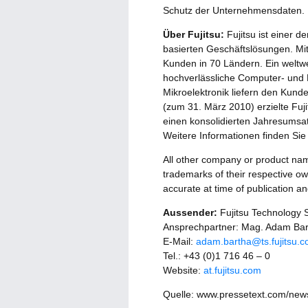
Schutz der Unternehmensdaten.
Über Fujitsu:
Fujitsu ist einer d
basierten Geschäftslösungen. Mi
Kunden in 70 Ländern. Ein weltw
hochverlässliche Computer- und
Mikroelektronik liefern den Kun
(zum 31. März 2010) erzielte Fuji
einen konsolidierten Jahresumsatz
Weitere Informationen finden Sie
All other company or product na
trademarks of their respective ow
accurate at time of publication a
Aussender:
Fujitsu Technology 
Ansprechpartner: Mag. Adam Bar
E-Mail:
adam.bartha@ts.fujitsu.
Tel.: +43 (0)1 716 46 – 0
Website:
at.fujitsu.com
Quelle: www.pressetext.com/ne