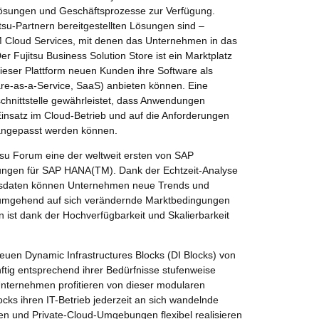
lösungen und Geschäftsprozesse zur Verfügung.
tsu-Partnern bereitgestellten Lösungen sind –
M Cloud Services, mit denen das Unternehmen in das
er Fujitsu Business Solution Store ist ein Marktplatz
dieser Plattform neuen Kunden ihre Software als
are-as-a-Service, SaaS) anbieten können. Eine
chnittstelle gewährleistet, dass Anwendungen
insatz im Cloud-Betrieb und auf die Anforderungen
 angepasst werden können.
itsu Forum eine der weltweit ersten von SAP
bungen für SAP HANA(TM). Dank der Echtzeit-Analyse
sdaten können Unternehmen neue Trends und
 umgehend auf sich verändernde Marktbedingungen
en ist dank der Hochverfügbarkeit und Skalierbarkeit
en Dynamic Infrastructures Blocks (DI Blocks) von
ftig entsprechend ihrer Bedürfnisse stufenweise
Unternehmen profitieren von dieser modularen
ocks ihren IT-Betrieb jederzeit an sich wandelnde
 und Private-Cloud-Umgebungen flexibel realisieren