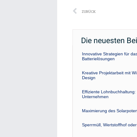
Zurück
ZURÜCK
Die neuesten Be
Innovative Strategien für 
Batterielösungen
Kreative Projektarbeit mit W
Design
Effiziente Lohnbuchhaltung: 
Unternehmen
Maximierung des Solarpoten
Sperrmüll, Wertstoffhof ode