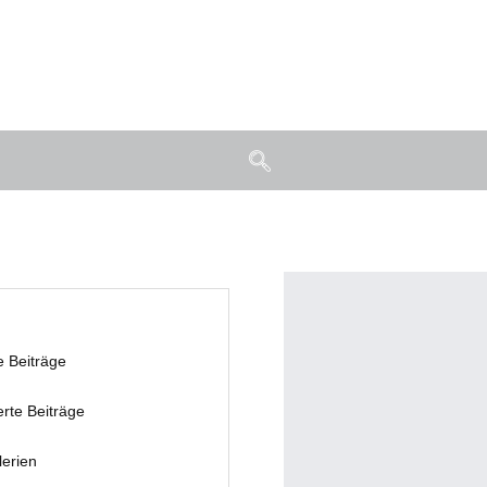
e Beiträge
erte Beiträge
lerien