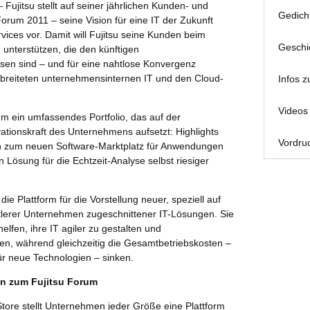
Fujitsu stellt auf seiner jährlichen Kunden- und
Gedich
orum 2011 – seine Vision für eine IT der Zukunft
vices vor. Damit will Fujitsu seine Kunden beim
Geschi
n unterstützen, die den künftigen
en sind – und für eine nahtlose Konvergenz
rbreiteten unternehmensinternen IT und den Cloud-
Infos z
Videos 
um ein umfassendes Portfolio, das auf der
ationskraft des Unternehmens aufsetzt: Highlights
Vordruc
en zum neuen Software-Marktplatz für Anwendungen
 Lösung für die Echtzeit-Analyse selbst riesiger
die Plattform für die Vorstellung neuer, speziell auf
ttlerer Unternehmen zugeschnittener IT-Lösungen. Sie
elfen, ihre IT agiler zu gestalten und
en, während gleichzeitig die Gesamtbetriebskosten –
für neue Technologien – sinken.
n zum Fujitsu Forum
Store stellt Unternehmen jeder Größe eine Plattform