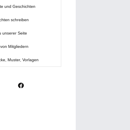
te und Geschichten
chten schreiben
u unserer Seite
von Mitgliedern
ke, Muster, Vorlagen
F
a
c
e
b
o
o
k