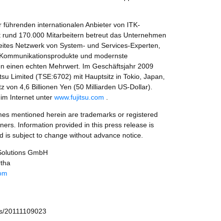
er führenden internationalen Anbieter von ITK-
t rund 170.000 Mitarbeitern betreut das Unternehmen
eites Netzwerk von System- und Services-Experten,
 Kommunikationsprodukte und modernste
den einen echten Mehrwert. Im Geschäftsjahr 2009
tsu Limited (TSE:6702) mit Hauptsitz in Tokio, Japan,
 von 4,6 Billionen Yen (50 Milliarden US-Dollar).
 im Internet unter
www.fujitsu.com
.
mes mentioned herein are trademarks or registered
ners. Information provided in this press release is
nd is subject to change without advance notice.
Solutions GmbH
tha
com
ws/20111109023